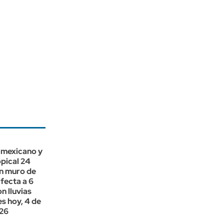
 mexicano y
opical 24
un muro de
fecta a 6
n lluvias
s hoy, 4 de
26