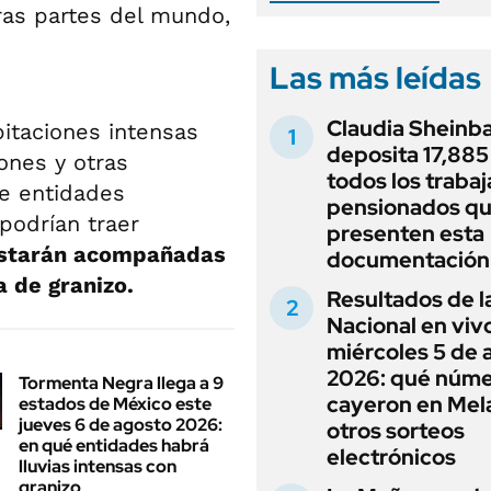
ras partes del mundo,
Las más leídas
Claudia Sheinb
pitaciones intensas
deposita 17,885
ones y otras
todos los traba
te entidades
pensionados q
podrían traer
presenten esta
starán acompañadas
documentación
a de granizo.
Resultados de l
Nacional en viv
miércoles 5 de 
2026: qué núm
Tormenta Negra llega a 9
cayeron en Mel
estados de México este
jueves 6 de agosto 2026:
otros sorteos
en qué entidades habrá
electrónicos
lluvias intensas con
granizo