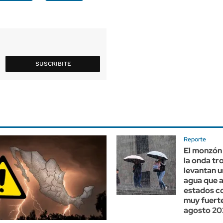
SUSCRIBITE
Reporte
El monzón
la onda tr
levantan 
agua que a
estados co
muy fuerte
agosto 20