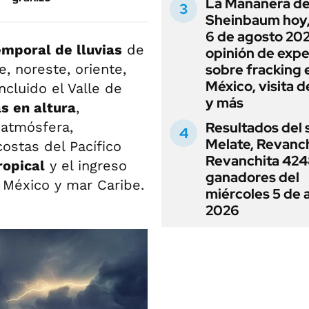
La Mañanera de
Sheinbaum hoy,
6 de agosto 202
emporal de lluvias
de
opinión de expe
, noreste, oriente,
sobre fracking 
México, visita d
ncluido el Valle de
y más
as en altura
,
 atmósfera,
Resultados del 
Melate, Revanc
costas del Pacífico
Revanchita 4248
ropical
y el ingreso
ganadores del
 México y mar Caribe.
miércoles 5 de 
2026