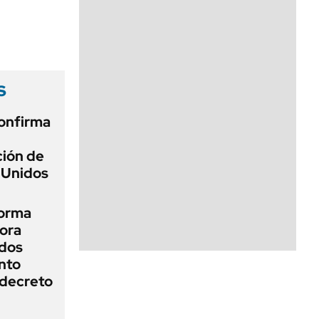
s
onfirma
ción de
 Unidos
forma
hora
ados
nto
 decreto