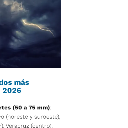
ados más
o 2026
rtes (50 a 75 mm)
:
o (noreste y suroeste),
), Veracruz (centro),