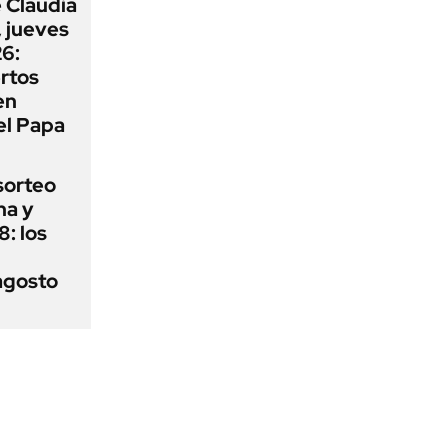
 Claudia
 jueves
6:
rtos
en
el Papa
sorteo
ha y
: los
agosto