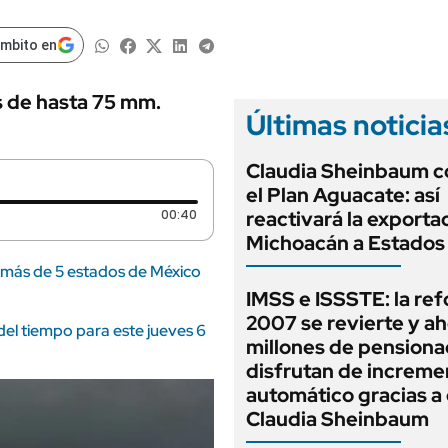
ámbito en
s de hasta 75 mm.
Últimas noticia
Claudia Sheinbaum c
el Plan Aguacate: así
Duración: 40 segundos
00:40
reactivará la exporta
Michoacán a Estados
 más de 5 estados de México
IMSS e ISSSTE: la re
2007 se revierte y a
el tiempo para este jueves 6
millones de pension
disfrutan de increme
automático gracias a
Claudia Sheinbaum