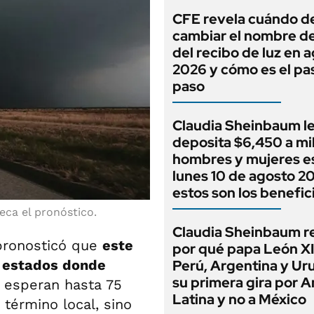
CFE revela cuándo d
cambiar el nombre del
del recibo de luz en 
2026 y cómo es el pa
paso
Claudia Sheinbaum l
deposita $6,450 a mi
hombres y mujeres e
lunes 10 de agosto 2
estos son los benefic
eca el pronóstico.
Claudia Sheinbaum r
 pronosticó que
este
por qué papa León XI
s estados donde
Perú, Argentina y Ur
su primera gira por 
e esperan hasta 75
Latina y no a México
término local, sino