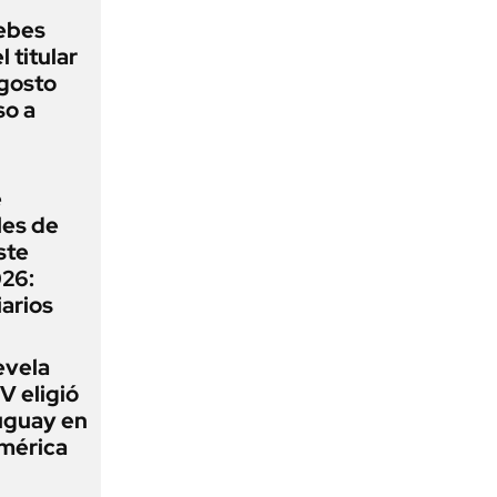
ebes
 titular
agosto
so a
e
les de
ste
026:
iarios
evela
V eligió
uguay en
América