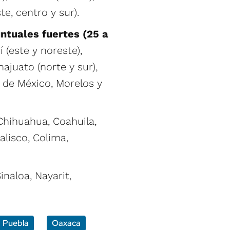
te, centro y sur).
ntuales fuertes (25 a
í (este y noreste),
ajuato (norte y sur),
d de México, Morelos y
 Chihuahua, Coahuila,
alisco, Colima,
inaloa, Nayarit,
Puebla
Oaxaca