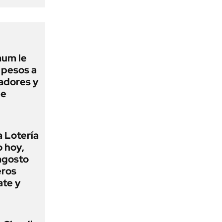
aum le
 pesos a
jadores y
ue
a Lotería
o hoy,
agosto
eros
ate y