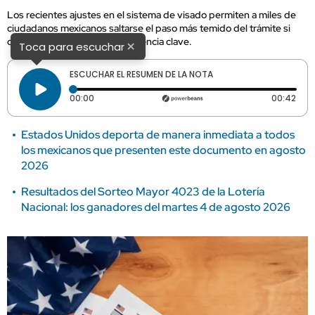
Los recientes ajustes en el sistema de visado permiten a miles de
ciudadanos mexicanos saltarse el paso más temido del trámite si
cumplen con el periodo de vigencia clave.
×
Toca para escuchar
ESCUCHAR EL RESUMEN DE LA NOTA
Tiempo transcurrido: 0 segundos
Dura
00:00
00:42
Estados Unidos deporta de manera inmediata a todos
los mexicanos que presenten este documento en agosto
2026
Resultados del Sorteo Mayor 4023 de la Lotería
Nacional: los ganadores del martes 4 de agosto 2026