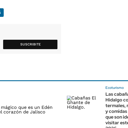
6
SUSCRIBITE
Ecoturismo
Las cabañ
Hidalgo c
termales, 
y comidas 
que son id
visitar es