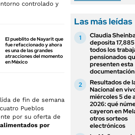
entorno controlado y
Las más leídas
Claudia Sheinb
El pueblito de Nayarit que
deposita 17,885
fue refaccionado y ahora
todos los traba
es una de las grandes
atracciones del momento
pensionados q
en México
presenten esta
documentación
Resultados de l
Nacional en viv
miércoles 5 de 
alida de fin de semana
2026: qué núm
 cuatro Pueblos
cayeron en Mel
nte por su oferta de
otros sorteos
 alimentados por
electrónicos