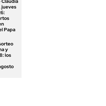
 Claudia
 jueves
6:
rtos
en
el Papa
sorteo
ha y
: los
agosto