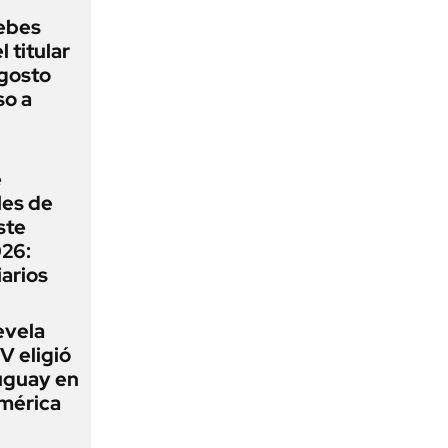
ebes
 titular
agosto
so a
e
les de
ste
026:
iarios
evela
V eligió
uguay en
América