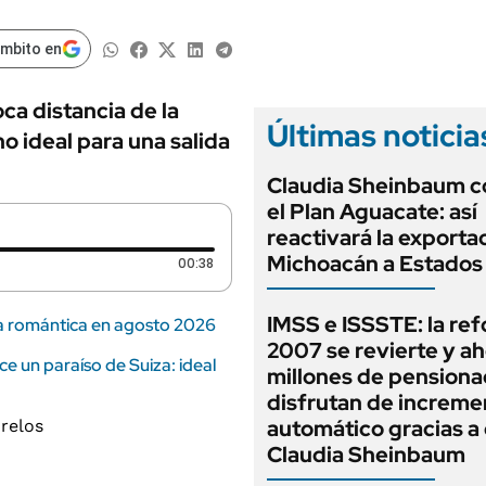
ámbito en
ca distancia de la
Últimas noticia
o ideal para una salida
Claudia Sheinbaum c
el Plan Aguacate: así
reactivará la exporta
Michoacán a Estados
Duración: 38 segundos
00:38
IMSS e ISSSTE: la re
a romántica en agosto 2026
2007 se revierte y a
e un paraíso de Suiza: ideal
millones de pension
disfrutan de increme
automático gracias a
Claudia Sheinbaum