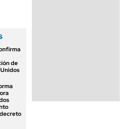
s
onfirma
ción de
 Unidos
forma
hora
ados
nto
 decreto