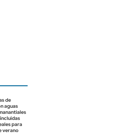
as de
on aguas
manantiales
incluidas
eales para
te verano