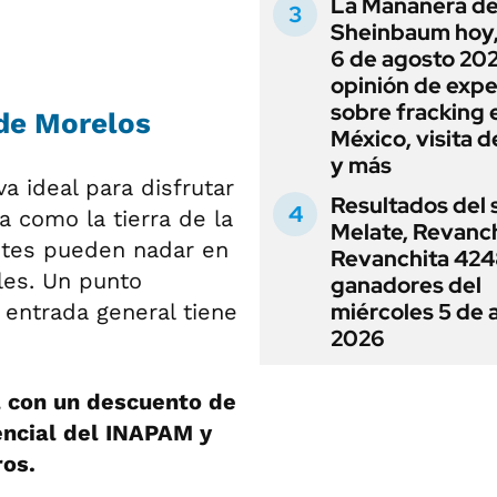
La Mañanera de
Sheinbaum hoy,
6 de agosto 202
opinión de expe
sobre fracking 
 de Morelos
México, visita d
y más
a ideal para disfrutar
Resultados del 
a como la tierra de la
Melate, Revanc
antes pueden nadar en
Revanchita 4248
les. Un punto
ganadores del
miércoles 5 de 
 entrada general tiene
2026
al con un descuento de
ncial del INAPAM y
os.