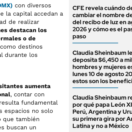
DMX)
con diversos
CFE revela cuándo d
e la capital accedan a
cambiar el nombre del
ad de realizar
del recibo de luz en 
2026 y cómo es el pa
nes destacan los
paso
ermales o de
o como destinos
Claudia Sheinbaum l
al durante los
deposita $6,450 a mi
hombres y mujeres e
lunes 10 de agosto 2
estos son los benefic
isitantes aumenta
onal
, contar con
Claudia Sheinbaum r
 resulta fundamental
por qué papa León XI
os espacios no solo
Perú, Argentina y Ur
su primera gira por 
o que también
Latina y no a México
es buscan un