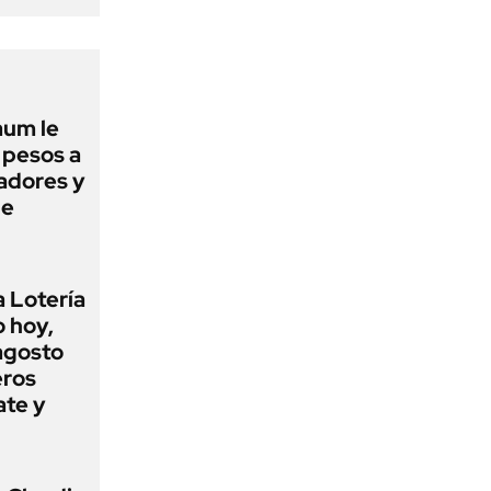
aum le
 pesos a
jadores y
ue
a Lotería
o hoy,
agosto
eros
ate y