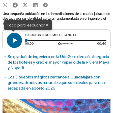
Una pequeña población en las inmediaciones de la capital jalisciense
destaca por su identidad cultural fundamentada en el ingenio y el
arte local.
×
Toca para escuchar
ESCUCHAR EL RESUMEN DE LA NOTA
Tiempo transcurrido: 0 segundos
Dura
00:00
00:40
Se graduó de ingeniero en la UdeG, se dedicó al negocio
de los hoteles y creó el mayor imperio de la Riviera Maya
y Nayarit
Los 3 pueblos mágicos cercanos a Guadalajara con
grandes atractivos naturales que son ideales para una
escapada en agosto 2026