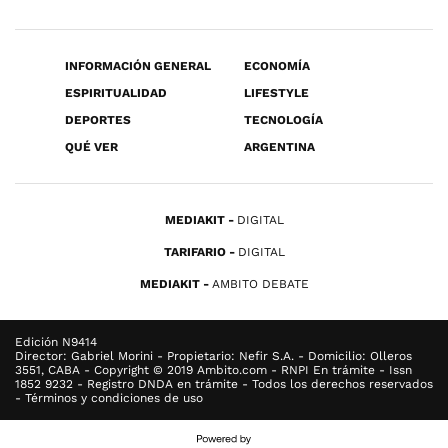
INFORMACIÓN GENERAL
ECONOMÍA
ESPIRITUALIDAD
LIFESTYLE
DEPORTES
TECNOLOGÍA
QUÉ VER
ARGENTINA
MEDIAKIT
DIGITAL
TARIFARIO
DIGITAL
MEDIAKIT
AMBITO DEBATE
Edición N9414
Director: Gabriel Morini - Propietario: Nefir S.A. - Domicilio: Olleros
3551, CABA - Copyright © 2019 Ambito.com - RNPI En trámite - Issn
1852 9232 - Registro DNDA en trámite - Todos los derechos reservados
- Términos y condiciones de uso