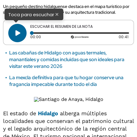
Un pequeño destino hidalguense destaca en el mapa turístico por
su preservación gastronómica y su arquitectura tradicional.
×
Toca para escuchar
ESCUCHAR EL RESUMEN DE LA NOTA
Tiempo transcurrido: 0 segundos
Dura
00:00
00:41
Las cabañas de Hidalgo con aguas termales,
manantiales y comidas incluidas que son ideales para
visitar este verano 2026
La mexcla definitiva para que tu hogar conserve una
fragancia impecable durante todo el día
El estado de
Hidalgo
alberga múltiples
localidades que conservan el patrimonio cultural
y el legado arquitectónico de la región central
de México. El turismo nacional e internacional