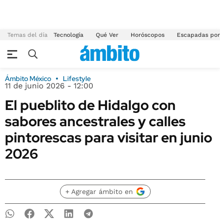
Temas del día
Tecnología
Qué Ver
Horóscopos
Escapadas por
Ámbito México
Lifestyle
11 de junio 2026 - 12:00
El pueblito de Hidalgo con
sabores ancestrales y calles
pintorescas para visitar en junio
2026
+ Agregar ámbito en