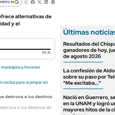
ámbito en
frece alternativas de
idad y el
Últimas noticia
Resultados del Chispa
ganadores de hoy, ju
Duración: 41 segundos
00:41
de agosto 2026
municipios y horarios
La confesión de Ald
sobre su paso por Tel
on cactus para acampar en
"Me excitaba..."
Nació en Guerrero, s
en la UNAM y logró u
destrona a los destinos de
mayores hitos de la c