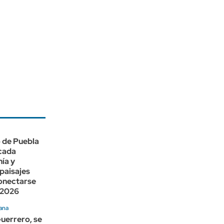
o de Puebla
cada
ía y
paisajes
onectarse
 2026
ana
uerrero, se