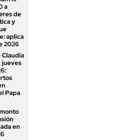
0 a
eres de
ica y
que
e: aplica
e 2026
 Claudia
 jueves
6:
rtos
en
el Papa
 monto
nsión
zada en
26