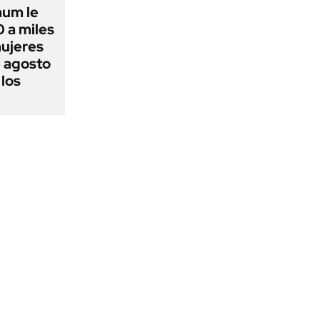
aum le
 a miles
ujeres
e agosto
 los