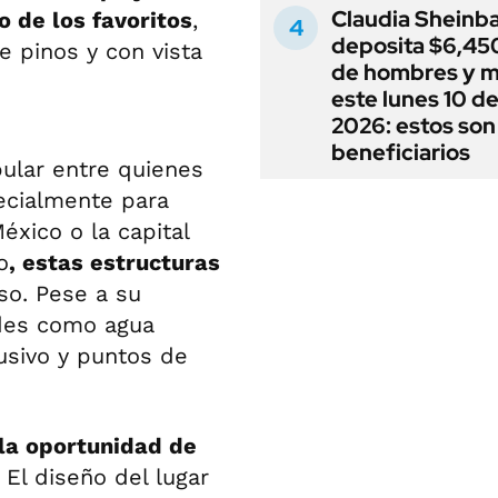
Claudia Sheinb
o de los favoritos
,
deposita $6,450
e pinos y con vista
de hombres y m
este lunes 10 d
2026: estos son
beneficiarios
ular entre quienes
pecialmente para
éxico o la capital
o
, estas estructuras
so. Pese a su
ades como agua
lusivo y puntos de
 la oportunidad de
. El diseño del lugar