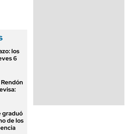
s
zo: los
eves 6
o Rendón
evisa:
e graduó
no de los
iencia