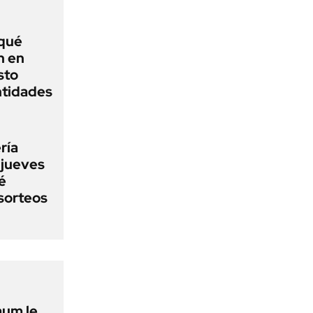
 qué
n en
sto
ntidades
ría
 jueves
é
sorteos
aum le