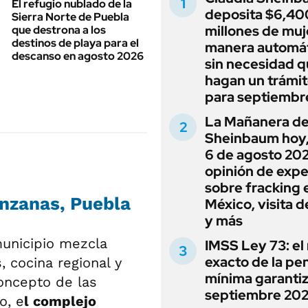
El refugio nublado de la
deposita $6,40
Sierra Norte de Puebla
millones de muj
que destrona a los
destinos de playa para el
manera automát
descanso en agosto 2026
sin necesidad 
hagan un trámit
para septiembr
La Mañanera de
Sheinbaum hoy,
6 de agosto 202
opinión de expe
sobre fracking 
anzanas, Puebla
México, visita d
y más
municipio mezcla
IMSS Ley 73: el
exacto de la pe
 cocina regional y
mínima garanti
oncepto de las
septiembre 20
o, e
l complejo