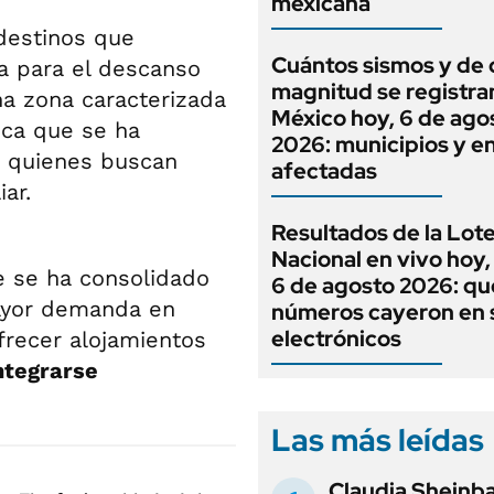
mexicana
destinos que
Cuántos sismos y de
ta para el descanso
magnitud se registra
na zona caracterizada
México hoy, 6 de ago
ica que se ha
2026: municipios y e
a quienes buscan
afectadas
iar.
Resultados de la Lote
Nacional en vivo hoy,
 se ha consolidado
6 de agosto 2026: qu
ayor demanda en
números cayeron en 
electrónicos
frecer alojamientos
ntegrarse
Las más leídas
Claudia Sheinb