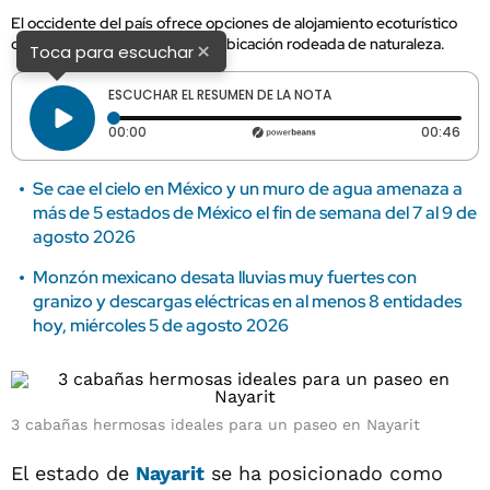
El occidente del país ofrece opciones de alojamiento ecoturístico
que destacan por su diseño y ubicación rodeada de naturaleza.
×
Toca para escuchar
ESCUCHAR EL RESUMEN DE LA NOTA
Tiempo transcurrido: 0 segundos
Dura
00:00
00:46
Se cae el cielo en México y un muro de agua amenaza a
más de 5 estados de México el fin de semana del 7 al 9 de
agosto 2026
Monzón mexicano desata lluvias muy fuertes con
granizo y descargas eléctricas en al menos 8 entidades
hoy, miércoles 5 de agosto 2026
3 cabañas hermosas ideales para un paseo en Nayarit
El estado de
Nayarit
se ha posicionado como