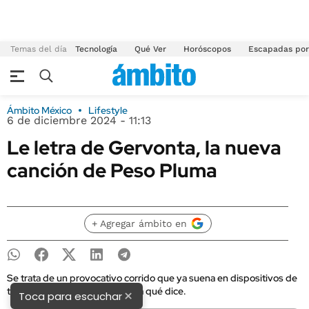
Temas del día
Tecnología
Qué Ver
Horóscopos
Escapadas por
Ámbito México
Lifestyle
6 de diciembre 2024 - 11:13
Le letra de Gervonta, la nueva
canción de Peso Pluma
+ Agregar ámbito en
Se trata de un provocativo corrido que ya suena en dispositivos de
todas partes del mundo. Checa qué dice.
×
Toca para escuchar