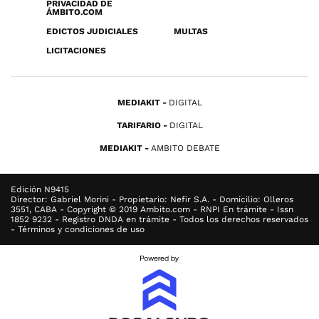
PRIVACIDAD DE
ÁMBITO.COM
EDICTOS JUDICIALES
MULTAS
LICITACIONES
MEDIAKIT
DIGITAL
TARIFARIO
DIGITAL
MEDIAKIT
AMBITO DEBATE
Edición N9415
Director: Gabriel Morini - Propietario: Nefir S.A. - Domicilio: Olleros
3551, CABA - Copyright © 2019 Ambito.com - RNPI En trámite - Issn
1852 9232 - Registro DNDA en trámite - Todos los derechos reservados
- Términos y condiciones de uso