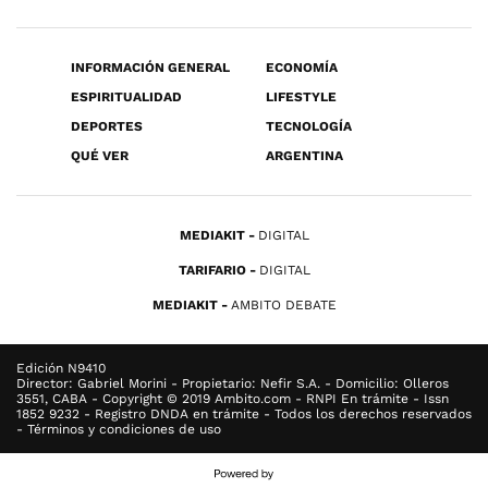
INFORMACIÓN GENERAL
ECONOMÍA
ESPIRITUALIDAD
LIFESTYLE
DEPORTES
TECNOLOGÍA
QUÉ VER
ARGENTINA
MEDIAKIT
DIGITAL
TARIFARIO
DIGITAL
MEDIAKIT
AMBITO DEBATE
Edición N9410
Director: Gabriel Morini - Propietario: Nefir S.A. - Domicilio: Olleros
3551, CABA - Copyright © 2019 Ambito.com - RNPI En trámite - Issn
1852 9232 - Registro DNDA en trámite - Todos los derechos reservados
- Términos y condiciones de uso