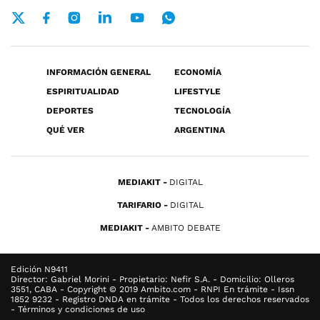
INFORMACIÓN GENERAL
ECONOMÍA
ESPIRITUALIDAD
LIFESTYLE
DEPORTES
TECNOLOGÍA
QUÉ VER
ARGENTINA
MEDIAKIT
DIGITAL
TARIFARIO
DIGITAL
MEDIAKIT
AMBITO DEBATE
Edición N9411
Director: Gabriel Morini - Propietario: Nefir S.A. - Domicilio: Olleros
3551, CABA - Copyright © 2019 Ambito.com - RNPI En trámite - Issn
1852 9232 - Registro DNDA en trámite - Todos los derechos reservados
- Términos y condiciones de uso