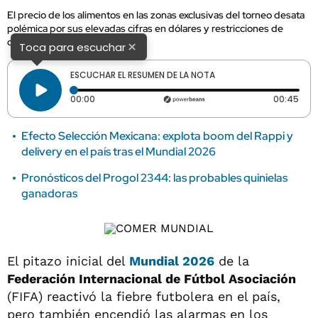
El precio de los alimentos en las zonas exclusivas del torneo desata
polémica por sus elevadas cifras en dólares y restricciones de
consumo.
×
Toca para escuchar
ESCUCHAR EL RESUMEN DE LA NOTA
Tiempo transcurrido: 0 segundos
Dura
00:00
00:45
Efecto Selección Mexicana: explota boom del Rappi y
delivery en el país tras el Mundial 2026
Pronósticos del Progol 2344: las probables quinielas
ganadoras
El pitazo inicial del
Mundial 2026
de la
Federación Internacional de Fútbol Asociación
(FIFA) reactivó la fiebre futbolera en el país,
pero también encendió las alarmas en los