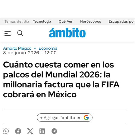
Temas del día
Tecnología
Qué Ver
Horóscopos
Escapadas por
Ámbito México
Economía
8 de junio 2026 - 12:00
Cuánto cuesta comer en los
palcos del Mundial 2026: la
millonaria factura que la FIFA
cobrará en México
+ Agregar ámbito en