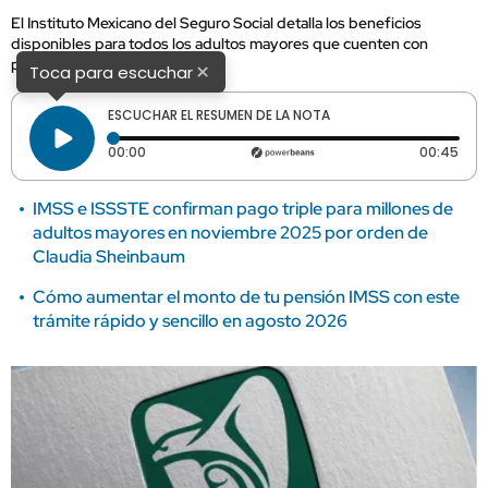
El Instituto Mexicano del Seguro Social detalla los beneficios
disponibles para todos los adultos mayores que cuenten con
pensión en este organismo.
×
Toca para escuchar
ESCUCHAR EL RESUMEN DE LA NOTA
Tiempo transcurrido: 0 segundos
Dura
00:00
00:45
IMSS e ISSSTE confirman pago triple para millones de
adultos mayores en noviembre 2025 por orden de
Claudia Sheinbaum
Cómo aumentar el monto de tu pensión IMSS con este
trámite rápido y sencillo en agosto 2026