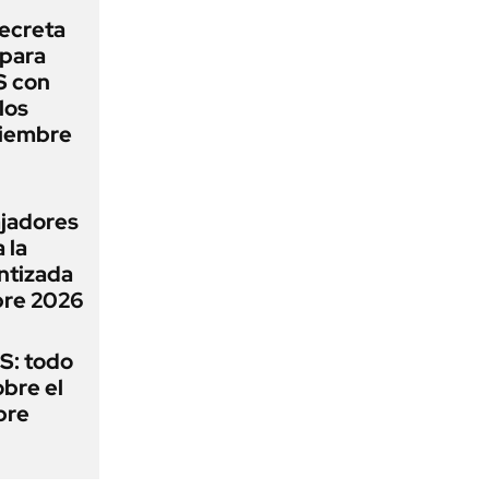
ecreta
para
S con
los
tiembre
ajadores
 la
ntizada
bre 2026
S: todo
obre el
bre