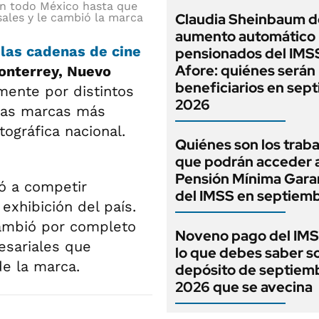
en todo México hasta que
Claudia Sheinbaum d
ales y le cambió la marca
aumento automático 
 las cadenas de cine
pensionados del IMS
Afore: quiénes serán 
onterrey, Nuevo
beneficiarios en sep
mente por distintos
2026
 las marcas más
ográfica nacional.
Quiénes son los trab
que podrán acceder a
Pensión Mínima Gara
gó a competir
del IMSS en septiem
xhibición del país.
cambió por completo
Noveno pago del IMS
esariales que
lo que debes saber s
de la marca.
depósito de septiem
2026 que se avecina