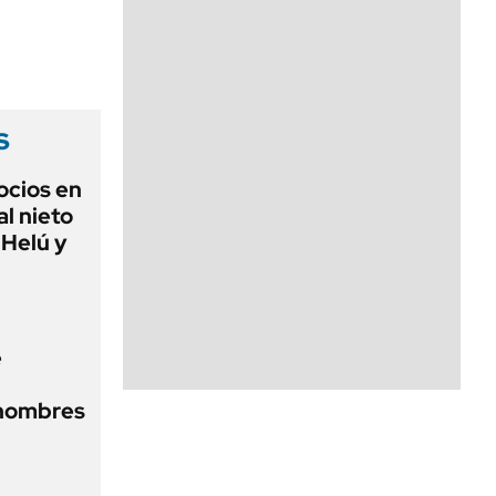
s
ocios en
l nieto
 Helú y
e
 hombres