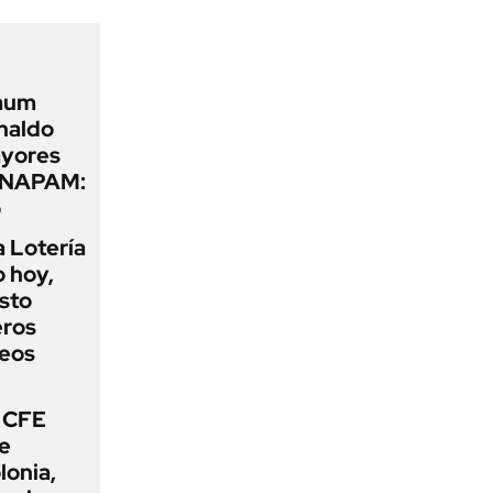
baum
naldo
ayores
 INAPAM:
o
a Lotería
o hoy,
sto
eros
teos
 CFE
de
lonia,