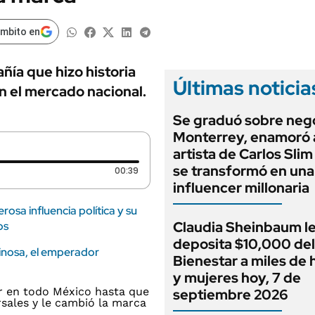
ámbito en
ñía que hizo historia
Últimas noticia
n el mercado nacional.
Se graduó sobre neg
Monterrey, enamoró a
artista de Carlos Slim
se transformó en una
Duración: 39 segundos
00:39
influencer millonaria
rosa influencia política y su
Claudia Sheinbaum l
os
deposita $10,000 del
inosa, el emperador
Bienestar a miles de
y mujeres hoy, 7 de
septiembre 2026