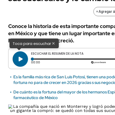
+
Agregar 
Conoce la historia de esta importante compa
en México y que tiene un lugar importante e
Fíjate cómo fue que creció.
×
Toca para escuchar
ESCUCHAR EL RESUMEN DE LA NOTA
Tiempo transcurrido: 0 segundos
00:00
Es la familia más rica de San Luis Potosí, tienen una pode
fortuna no para de crecer en 2026 gracias s sus negoci
De cuánto es la fortuna del mayor de los hermanos Esp
farmacéutico de México