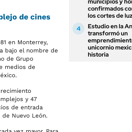
municipios y ho
confirmados co
los cortes de lu
lejo de cines
Estudio en la A
transformó un
emprendimient
1 en Monterrey,
unicornio mexic
a bajo el nombre de
historia
no de Grupo
de medios de
éxico.
crecimiento
mplejos y 47
cios de entrada
o de Nuevo León.
cada vez mayor. Para