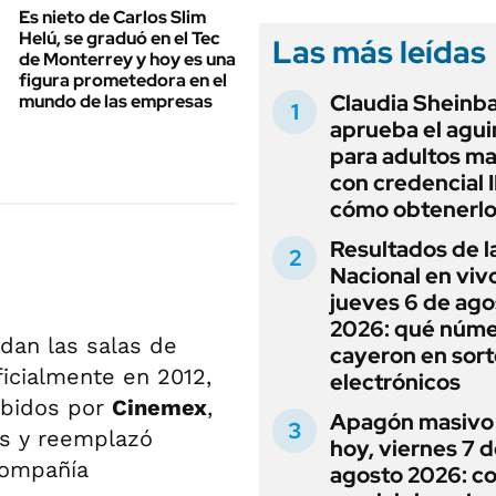
Es nieto de Carlos Slim
Helú, se graduó en el Tec
Las más leídas
de Monterrey y hoy es una
figura prometedora en el
Claudia Shein
mundo de las empresas
aprueba el agui
para adultos m
con credencial
cómo obtenerl
Resultados de l
Nacional en viv
jueves 6 de ago
2026: qué núm
an las salas de
cayeron en sor
ficialmente en 2012,
electrónicos
rbidos por
Cinemex
,
Apagón masivo
es y reemplazó
hoy, viernes 7 
compañía
agosto 2026: co