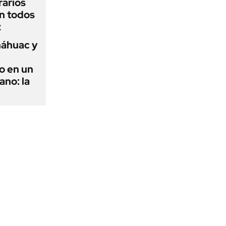
rarios
n todos
z
náhuac y
o en un
ano: la