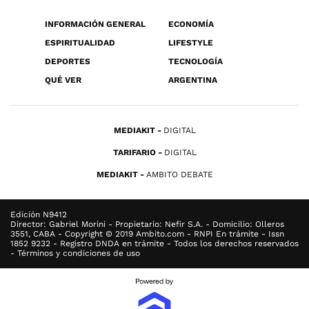
INFORMACIÓN GENERAL
ECONOMÍA
ESPIRITUALIDAD
LIFESTYLE
DEPORTES
TECNOLOGÍA
QUÉ VER
ARGENTINA
MEDIAKIT
DIGITAL
TARIFARIO
DIGITAL
MEDIAKIT
AMBITO DEBATE
Edición N9412
Director: Gabriel Morini - Propietario: Nefir S.A. - Domicilio: Olleros
3551, CABA - Copyright © 2019 Ambito.com - RNPI En trámite - Issn
1852 9232 - Registro DNDA en trámite - Todos los derechos reservados
- Términos y condiciones de uso