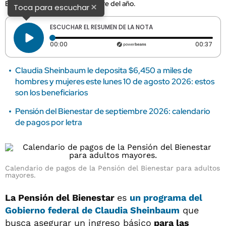
Bienestar para el tercer bimestre del año.
×
Toca para escuchar
ESCUCHAR EL RESUMEN DE LA NOTA
Tiempo transcurrido: 0 segundos
Dura
00:00
00:37
Claudia Sheinbaum le deposita $6,450 a miles de
hombres y mujeres este lunes 10 de agosto 2026: estos
son los beneficiarios
Pensión del Bienestar de septiembre 2026: calendario
de pagos por letra
Calendario de pagos de la Pensión del Bienestar para adultos
mayores.
La Pensión del Bienestar
es
un programa del
Gobierno federal de Claudia Sheinbaum
que
busca asegurar un ingreso básico
para las