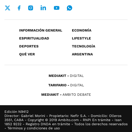
INFORMACIÓN GENERAL
ECONOMÍA
ESPIRITUALIDAD
LIFESTYLE
DEPORTES
TECNOLOGÍA
QUÉ VER
ARGENTINA
MEDIAKIT
DIGITAL
TARIFARIO
DIGITAL
MEDIAKIT
AMBITO DEBATE
Edición N9412
Director: Gabriel Morini - Propietario: Nefir S.A. - Domicilio: Olleros
3551, CABA - Copyright © 2019 Ambito.com - RNPI En trámite - Issn
1852 9232 - Registro DNDA en trámite - Todos los derechos reservados
- Términos y condiciones de uso