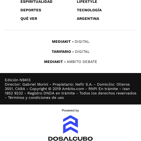
ESPIRITUALIDAD
LIFESTYLE
DEPORTES
TECNOLOGÍA
QUÉ VER
ARGENTINA
MEDIAKIT
DIGITAL
TARIFARIO
DIGITAL
MEDIAKIT
AMBITO DEBATE
Edición N9413
Director: Gabriel Morini - Propietario: Nefir S.A. - Domicilio: Olleros
3551, CABA - Copyright © 2019 Ambito.com - RNPI En trámite - Issn
1852 9232 - Registro DNDA en trámite - Todos los derechos reservados
- Términos y condiciones de uso