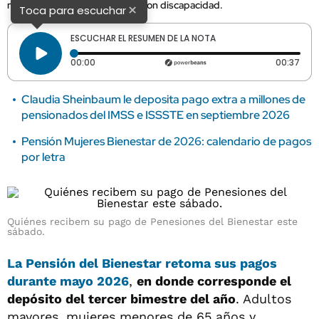
mayores, mujeres y personas con discapacidad.
×
Toca para escuchar
ESCUCHAR EL RESUMEN DE LA NOTA
Tiempo transcurrido: 0 segundos
Dura
00:00
00:37
Claudia Sheinbaum le deposita pago extra a millones de
pensionados del IMSS e ISSSTE en septiembre 2026
Pensión Mujeres Bienestar de 2026: calendario de pagos
por letra
Quiénes recibem su pago de Penesiones del Bienestar este
sábado.
La Pensión del Bienestar retoma sus pagos
durante mayo 2026
,
en donde corresponde el
depósito del tercer bimestre del año
. Adultos
mayores, mujeres menores de 65 años y