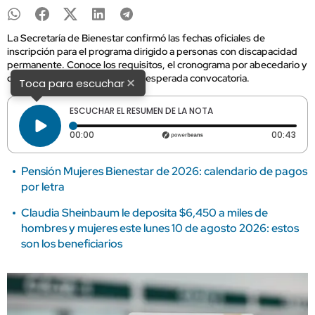
La Secretaría de Bienestar confirmó las fechas oficiales de
inscripción para el programa dirigido a personas con discapacidad
permanente. Conoce los requisitos, el cronograma por abecedario y
qué estados participan en esta esperada convocatoria.
×
Toca para escuchar
ESCUCHAR EL RESUMEN DE LA NOTA
Tiempo transcurrido: 0 segundos
Dura
00:00
00:43
Pensión Mujeres Bienestar de 2026: calendario de pagos
por letra
Claudia Sheinbaum le deposita $6,450 a miles de
hombres y mujeres este lunes 10 de agosto 2026: estos
son los beneficiarios