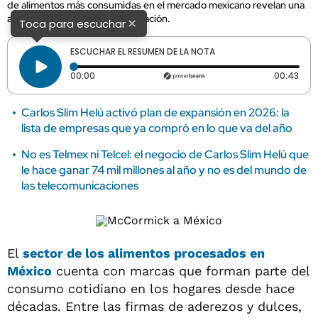
de alimentos más consumidas en el mercado mexicano revelan una
alianza estratégica de larga duración.
×
Toca para escuchar
ESCUCHAR EL RESUMEN DE LA NOTA
Tiempo transcurrido: 0 segundos
Dura
00:00
00:43
Carlos Slim Helú activó plan de expansión en 2026: la
lista de empresas que ya compró en lo que va del año
No es Telmex ni Telcel: el negocio de Carlos Slim Helú que
le hace ganar 74 mil millones al año y no es del mundo de
las telecomunicaciones
El
sector de los alimentos procesados en
México
cuenta con marcas que forman parte del
consumo cotidiano en los hogares desde hace
décadas. Entre las firmas de aderezos y dulces,