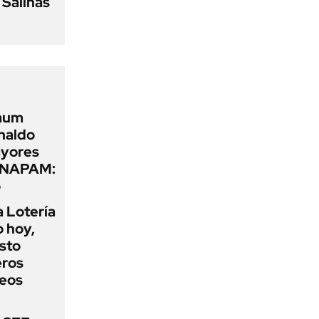
 Salinas
baum
naldo
ayores
 INAPAM:
o
a Lotería
o hoy,
sto
eros
teos