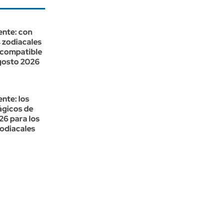
ente: con
 zodiacales
 compatible
gosto 2026
nte: los
ágicos de
26 para los
zodiacales