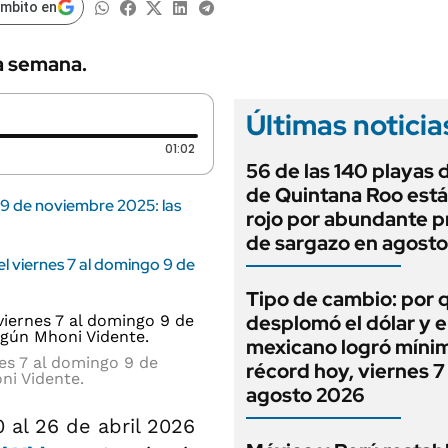
ámbito en
a semana.
Últimas noticia
Duración: 1 minutos y 2 segundos
01:02
56 de las 140 playas de
de Quintana Roo está
 9 de noviembre 2025: las
rojo por abundante p
de sargazo en agost
el viernes 7 al domingo 9 de
Tipo de cambio: por 
desplomó el dólar y e
mexicano logró míni
es 7 al domingo 9 de
récord hoy, viernes 7
ni Vidente.
agosto 2026
0 al 26 de abril 2026