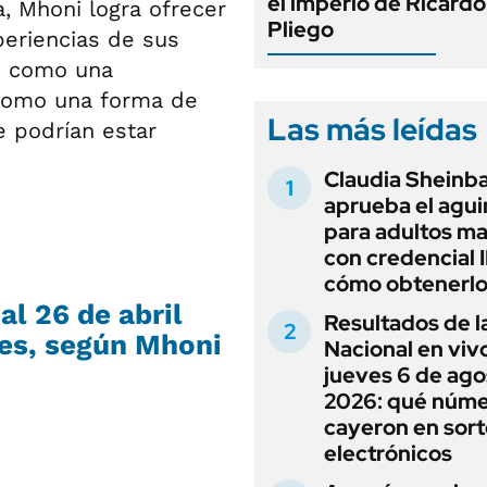
el imperio de Ricardo
a, Mhoni logra ofrecer
Pliego
periencias de sus
n como una
 como una forma de
Las más leídas
e podrían estar
Claudia Shein
aprueba el agui
para adultos m
con credencial
cómo obtenerl
al 26 de abril
Resultados de l
les, según Mhoni
Nacional en viv
jueves 6 de ago
2026: qué núm
cayeron en sor
electrónicos