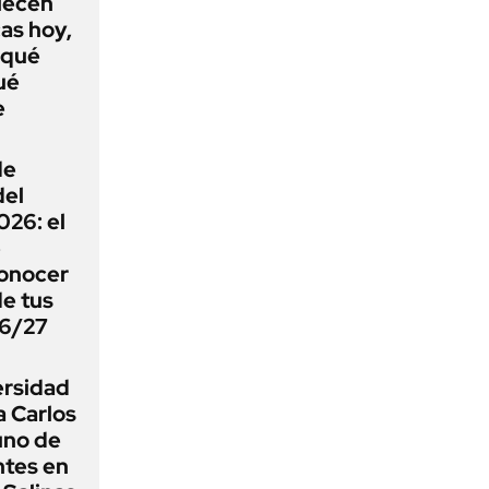
lecen
as hoy,
 qué
ué
e
de
del
26: el
e
onocer
de tus
26/27
ersidad
a Carlos
uno de
ntes en