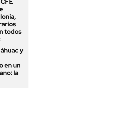
 CFE
de
lonia,
rarios
n todos
z
náhuac y
o en un
ano: la