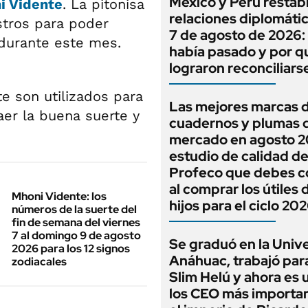
México y Perú restab
i Vidente
. La pitonisa
relaciones diplomátic
stros para poder
7 de agosto de 2026:
 durante este mes.
había pasado y por q
lograron reconciliars
e son utilizados para
Las mejores marcas 
aer la buena suerte y
cuadernos y plumas 
mercado en agosto 20
estudio de calidad d
Profeco que debes c
al comprar los útiles 
Mhoni Vidente: los
hijos para el ciclo 20
números de la suerte del
fin de semana del viernes
7 al domingo 9 de agosto
Se graduó en la Univ
2026 para los 12 signos
Anáhuac, trabajó par
zodiacales
Slim Helú y ahora es 
los CEO más importa