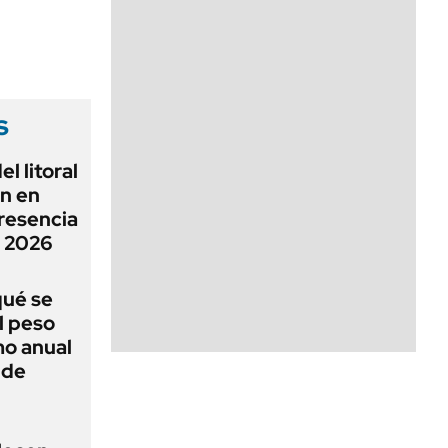
s
l litoral
n en
resencia
o 2026
qué se
l peso
mo anual
 de