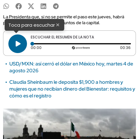
La Presidenta que, si no se permite el paso este jueves, habrá
pantallas gigantes en otros 18 puntos de la capital.
×
Toca para escuchar
ESCUCHAR EL RESUMEN DE LA NOTA
Tiempo transcurrido: 0 segundos
Dura
00:00
00:36
USD/MXN: así cerró el dólar en México hoy, martes 4 de
agosto 2026
Claudia Sheinbaum le deposita $1,900 a hombres y
mujeres que no recibían dinero del Bienestar: requisitos y
cómo es el registro