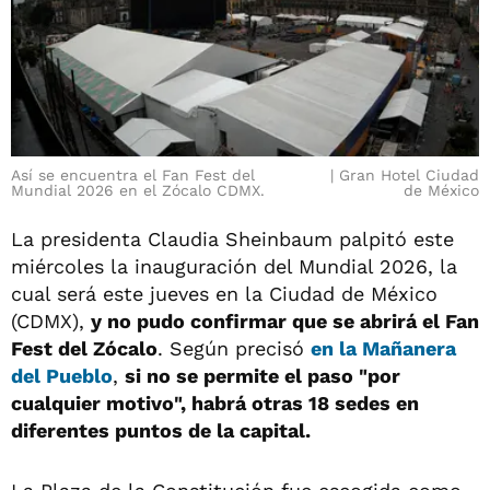
Así se encuentra el Fan Fest del
Gran Hotel Ciudad
Mundial 2026 en el Zócalo CDMX.
de México
La presidenta Claudia Sheinbaum palpitó este
miércoles la inauguración del Mundial 2026, la
cual será este jueves en la Ciudad de México
(CDMX),
y no pudo confirmar que se abrirá el Fan
Fest del Zócalo
. Según precisó
en la Mañanera
del Pueblo
,
si no se permite el paso "por
cualquier motivo", habrá otras 18 sedes en
diferentes puntos de la capital.