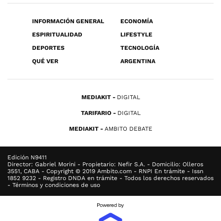
INFORMACIÓN GENERAL
ECONOMÍA
ESPIRITUALIDAD
LIFESTYLE
DEPORTES
TECNOLOGÍA
QUÉ VER
ARGENTINA
MEDIAKIT
DIGITAL
TARIFARIO
DIGITAL
MEDIAKIT
AMBITO DEBATE
Edición N9411
Director: Gabriel Morini - Propietario: Nefir S.A. - Domicilio: Olleros
3551, CABA - Copyright © 2019 Ambito.com - RNPI En trámite - Issn
1852 9232 - Registro DNDA en trámite - Todos los derechos reservados
- Términos y condiciones de uso