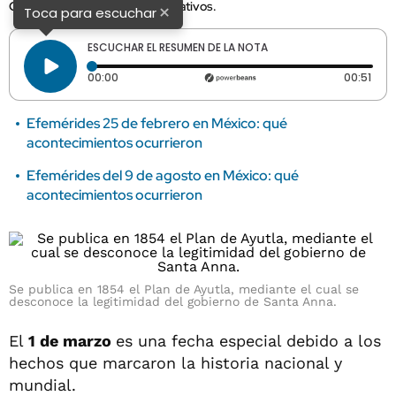
Checa los eventos más significativos.
×
Toca para escuchar
ESCUCHAR EL RESUMEN DE LA NOTA
Tiempo transcurrido: 0 segundos
Dura
00:00
00:51
Efemérides 25 de febrero en México: qué
acontecimientos ocurrieron
Efemérides del 9 de agosto en México: qué
acontecimientos ocurrieron
Se publica en 1854 el Plan de Ayutla, mediante el cual se
desconoce la legitimidad del gobierno de Santa Anna.
El
1 de marzo
es una fecha especial debido a los
hechos que marcaron la historia nacional y
mundial.