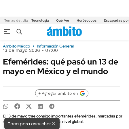
Temas del día
Tecnología
Qué Ver
Horóscopos
Escapadas por
Ámbito México
Información General
13 de mayo 2026 - 07:00
Efemérides: qué pasó un 13 de
mayo en México y el mundo
+ Agregar ámbito en
El 13 de mayo trae consigo importantes efemérides, marcadas por
sucesos históricos en México y a nivel global.
×
Toca para escuchar