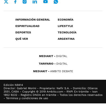
INFORMACIÓN GENERAL
ECONOMÍA
ESPIRITUALIDAD
LIFESTYLE
DEPORTES
TECNOLOGÍA
QUÉ VER
ARGENTINA
MEDIAKIT
DIGITAL
TARIFARIO
DIGITAL
MEDIAKIT
AMBITO DEBATE
Edición N9414
Director: Gabriel Morini - Propietario: Nefir S.A. - Domicilio: Olleros
3551, CABA - Copyright © 2019 Ambito.com - RNPI En trámite - Issn
1852 9232 - Registro DNDA en trámite - Todos los derechos reservados
- Términos y condiciones de uso