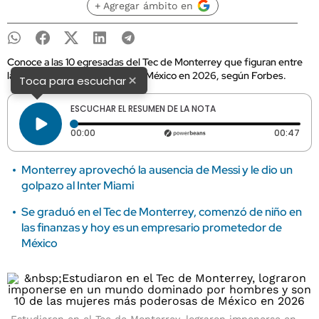
+ Agregar ámbito en
Conoce a las 10 egresadas del Tec de Monterrey que figuran entre
las mujeres más poderosas de México en 2026, según Forbes.
×
Toca para escuchar
ESCUCHAR EL RESUMEN DE LA NOTA
Tiempo transcurrido: 0 segundos
Dura
00:00
00:47
Monterrey aprovechó la ausencia de Messi y le dio un
golpazo al Inter Miami
Se graduó en el Tec de Monterrey, comenzó de niño en
las finanzas y hoy es un empresario prometedor de
México