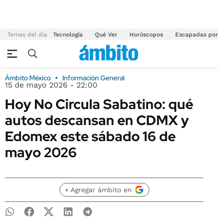
Temas del día
Tecnología
Qué Ver
Horóscopos
Escapadas por
Ámbito México
Información General
15 de mayo 2026 - 22:00
Hoy No Circula Sabatino: qué
autos descansan en CDMX y
Edomex este sábado 16 de
mayo 2026
+ Agregar ámbito en