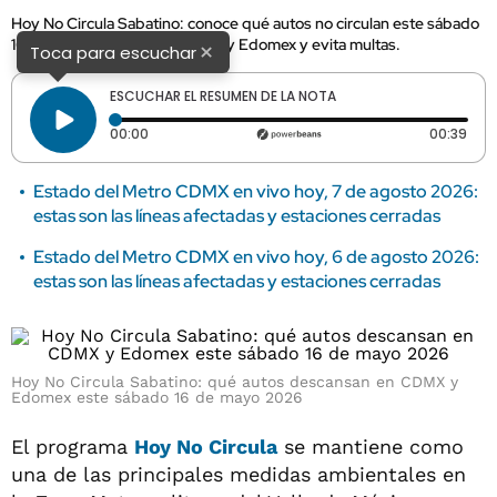
Hoy No Circula Sabatino: conoce qué autos no circulan este sábado
16 de mayo de 2026 en CDMX y Edomex y evita multas.
×
Toca para escuchar
ESCUCHAR EL RESUMEN DE LA NOTA
Tiempo transcurrido: 0 segundos
Dura
00:00
00:39
Estado del Metro CDMX en vivo hoy, 7 de agosto 2026:
estas son las líneas afectadas y estaciones cerradas
Estado del Metro CDMX en vivo hoy, 6 de agosto 2026:
estas son las líneas afectadas y estaciones cerradas
Hoy No Circula Sabatino: qué autos descansan en CDMX y
Edomex este sábado 16 de mayo 2026
El programa
Hoy No Circula
se mantiene como
una de las principales medidas ambientales en