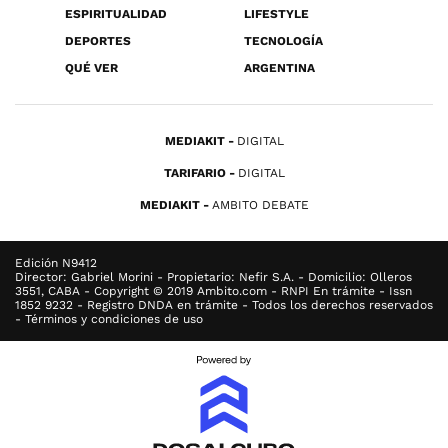
ESPIRITUALIDAD
LIFESTYLE
DEPORTES
TECNOLOGÍA
QUÉ VER
ARGENTINA
MEDIAKIT
DIGITAL
TARIFARIO
DIGITAL
MEDIAKIT
AMBITO DEBATE
Edición N9412
Director: Gabriel Morini - Propietario: Nefir S.A. - Domicilio: Olleros
3551, CABA - Copyright © 2019 Ambito.com - RNPI En trámite - Issn
1852 9232 - Registro DNDA en trámite - Todos los derechos reservados
- Términos y condiciones de uso