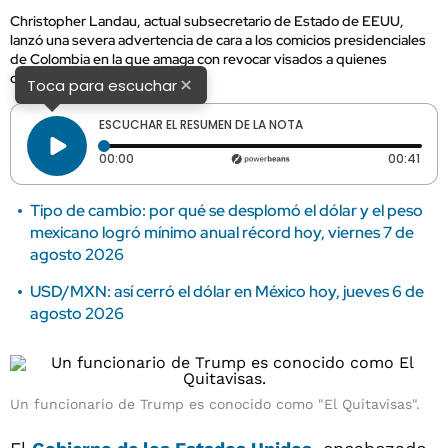
Christopher Landau, actual subsecretario de Estado de EEUU,
lanzó una severa advertencia de cara a los comicios presidenciales
de Colombia en la que amaga con revocar visados a quienes
cometan fraude electoral.
×
Toca para escuchar
ESCUCHAR EL RESUMEN DE LA NOTA
Tiempo transcurrido: 0 segundos
Dura
00:00
00:41
Tipo de cambio: por qué se desplomó el dólar y el peso
mexicano logró mínimo anual récord hoy, viernes 7 de
agosto 2026
USD/MXN: así cerró el dólar en México hoy, jueves 6 de
agosto 2026
Un funcionario de Trump es conocido como "El Quitavisas".