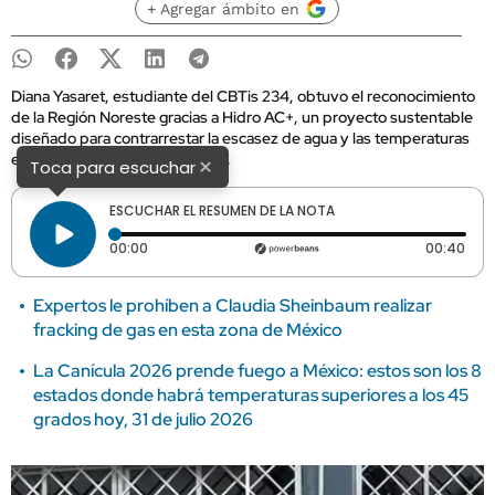
+ Agregar ámbito en
Diana Yasaret, estudiante del CBTis 234, obtuvo el reconocimiento
de la Región Noreste gracias a Hidro AC+, un proyecto sustentable
diseñado para contrarrestar la escasez de agua y las temperaturas
extremas en el norte de México.
×
Toca para escuchar
ESCUCHAR EL RESUMEN DE LA NOTA
Tiempo transcurrido: 0 segundos
Dura
00:00
00:40
Expertos le prohíben a Claudia Sheinbaum realizar
fracking de gas en esta zona de México
La Canícula 2026 prende fuego a México: estos son los 8
estados donde habrá temperaturas superiores a los 45
grados hoy, 31 de julio 2026