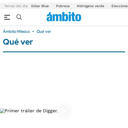
Temas del día
Dólar Blue
Pobreza
Hidrógeno verde
Eleccione
Ámbito México
Qué ver
Qué ver