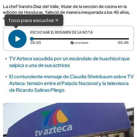
La chef Sandra Díaz del Valle, titular de la sección de cocina en la
edición de Honduras, falleció de manera inesperada a los 46 años,
el mismo día de su cumpleaños.
×
Toca para escuchar
ESCUCHAR EL RESUMEN DE LA NOTA
Tiempo transcurrido: 0 segundos
Dura
00:00
00:45
TV Azteca sacudida por un escándalo de huachicol que
salpica a una de sus actrices
El contundente mensaje de Claudia Sheinbaum sobre TV
Azteca: tensión entre el Palacio Nacional y la televisora
de Ricardo Salinas Pliego