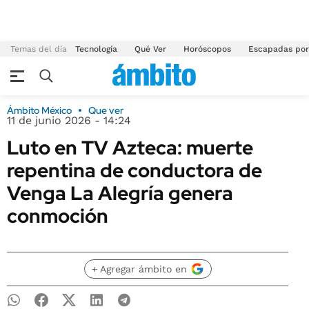
Temas del día
Tecnología
Qué Ver
Horóscopos
Escapadas por
Ámbito México
Que ver
11 de junio 2026 - 14:24
Luto en TV Azteca: muerte
repentina de conductora de
Venga La Alegría genera
conmoción
+ Agregar ámbito en