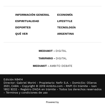
INFORMACIÓN GENERAL
ECONOMÍA
ESPIRITUALIDAD
LIFESTYLE
DEPORTES
TECNOLOGÍA
QUÉ VER
ARGENTINA
MEDIAKIT
DIGITAL
TARIFARIO
DIGITAL
MEDIAKIT
AMBITO DEBATE
Edición N9414
Director: Gabriel Morini - Propietario: Nefir S.A. - Domicilio: Olleros
3551, CABA - Copyright © 2019 Ambito.com - RNPI En trámite - Issn
1852 9232 - Registro DNDA en trámite - Todos los derechos reservados
- Términos y condiciones de uso