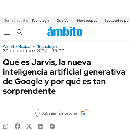
Temas del día
Tecnología
Qué Ver
Horóscopos
Escapadas por
Ámbito México
Tecnología
30 de octubre 2024 - 19:00
Qué es Jarvis, la nueva
inteligencia artificial generativa
de Google y por qué es tan
sorprendente
+ Agregar ámbito en