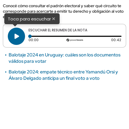
Conocé cómo consultar el padrón electoral y saber qué circuito te
corresponde para acercarte a emitir tu derecho y obligación al voto
este domingo.
×
Toca para escuchar
ESCUCHAR EL RESUMEN DE LA NOTA
Tiempo transcurrido: 0 segundos
Dura
00:00
00:42
Balotaje 2024 en Uruguay: cuáles son los documentos
válidos para votar
Balotaje 2024: empate técnico entre Yamandú Orsi y
Álvaro Delgado anticipa un final voto a voto