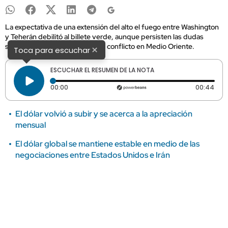
La expectativa de una extensión del alto el fuego entre Washington
y Teherán debilitó al billete verde, aunque persisten las dudas
sobre la inflación y el futuro del conflicto en Medio Oriente.
×
Toca para escuchar
ESCUCHAR EL RESUMEN DE LA NOTA
Tiempo transcurrido: 0 segundos
Dura
00:00
00:44
El dólar volvió a subir y se acerca a la apreciación
mensual
El dólar global se mantiene estable en medio de las
negociaciones entre Estados Unidos e Irán