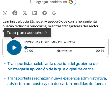
+ Agregar ámbito en
La ministra Lucía Etcheverry aseguró que con la herramienta
buscan reducir la burocracia, mientras trabajadores del sector
insisten en el rechazo.
×
Toca para escuchar
ESCUCHAR EL RESUMEN DE LA NOTA
Tiempo transcurrido: 0 segundos
Dura
00:00
00:39
Transportistas celebran la decisión del gobierno de
postergar la aplicación de la guía digital de carga
Transportistas rechazan nueva exigencia administrativa,
advierten por costos y no descartan medidas de fuerza