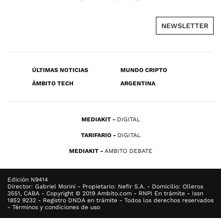
NEWSLETTER
ÚLTIMAS NOTICIAS
MUNDO CRIPTO
ÁMBITO TECH
ARGENTINA
MEDIAKIT
DIGITAL
TARIFARIO
DIGITAL
MEDIAKIT
AMBITO DEBATE
Edición N9414
Director: Gabriel Morini - Propietario: Nefir S.A. - Domicilio: Olleros
3551, CABA - Copyright © 2019 Ambito.com - RNPI En trámite - Issn
1852 9232 - Registro DNDA en trámite - Todos los derechos reservados
- Términos y condiciones de uso