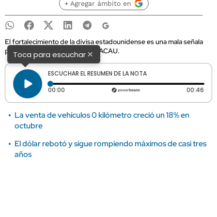
+ Agregar ámbito en
El fortalecimiento de la divisa estadounidense es una mala señala
para el sector, alertaron desde ACAU.
×
Toca para escuchar
ESCUCHAR EL RESUMEN DE LA NOTA
Tiempo transcurrido: 0 segundos
Dura
00:00
00:46
La venta de vehículos 0 kilómetro creció un 18% en
octubre
El dólar rebotó y sigue rompiendo máximos de casi tres
años