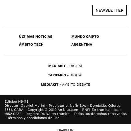
NEWSLETTER
ÚLTIMAS NOTICIAS
MUNDO CRIPTO
ÁMBITO TECH
ARGENTINA
MEDIAKIT
DIGITAL
TARIFARIO
DIGITAL
MEDIAKIT
AMBITO DEBATE
Edición N9413
Director: Gabriel Morini - Propietario: Nefir S.A. - Domicilio: Olleros
3551, CABA - Copyright © 2019 Ambito.com - RNPI En trámite - Issn
1852 9232 - Registro DNDA en trámite - Todos los derechos reservados
- Términos y condiciones de uso