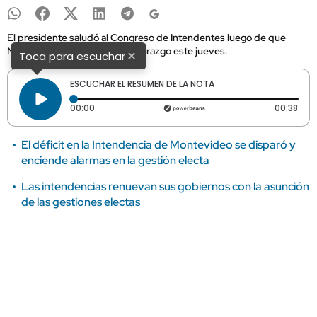
El presidente saludó al Congreso de Intendentes luego de que
Nicolás Olivera asumiera su liderazgo este jueves.
×
Toca para escuchar
ESCUCHAR EL RESUMEN DE LA NOTA
Tiempo transcurrido: 0 segundos
Dura
00:00
00:38
El déficit en la Intendencia de Montevideo se disparó y
enciende alarmas en la gestión electa
Las intendencias renuevan sus gobiernos con la asunción
de las gestiones electas