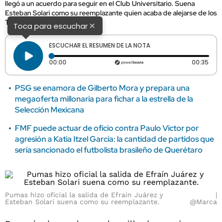
llegó a un acuerdo para seguir en el Club Universitario. Suena
Esteban Solari como su reemplazante quien acaba de alejarse de los
Tuzos del Pachuca.
×
Toca para escuchar
ESCUCHAR EL RESUMEN DE LA NOTA
Tiempo transcurrido: 0 segundos
Dura
00:00
00:35
PSG se enamora de Gilberto Mora y prepara una
megaoferta millonaria para fichar a la estrella de la
Selección Mexicana
FMF puede actuar de oficio contra Paulo Victor por
agresión a Katia Itzel García: la cantidad de partidos que
sería sancionado el futbolista brasileño de Querétaro
Pumas hizo oficial la salida de Efraín Juárez y
Esteban Solari suena como su reemplazante.
@Marca