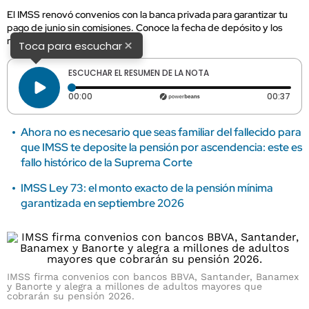
El IMSS renovó convenios con la banca privada para garantizar tu
pago de junio sin comisiones. Conoce la fecha de depósito y los
nuevos beneficios digitales.
×
Toca para escuchar
ESCUCHAR EL RESUMEN DE LA NOTA
Tiempo transcurrido: 0 segundos
Dura
00:00
00:37
Ahora no es necesario que seas familiar del fallecido para
que IMSS te deposite la pensión por ascendencia: este es
fallo histórico de la Suprema Corte
IMSS Ley 73: el monto exacto de la pensión mínima
garantizada en septiembre 2026
IMSS firma convenios con bancos BBVA, Santander, Banamex
y Banorte y alegra a millones de adultos mayores que
cobrarán su pensión 2026.