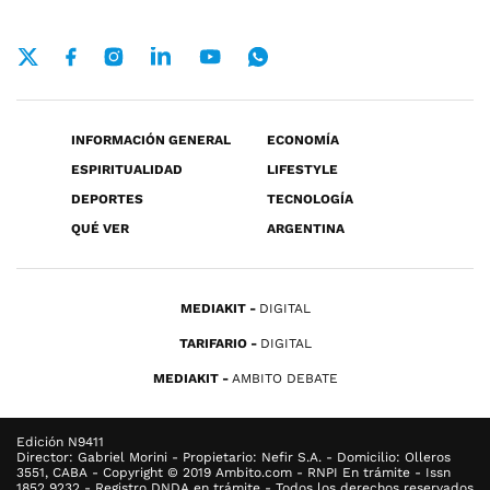
INFORMACIÓN GENERAL
ECONOMÍA
ESPIRITUALIDAD
LIFESTYLE
DEPORTES
TECNOLOGÍA
QUÉ VER
ARGENTINA
MEDIAKIT
DIGITAL
TARIFARIO
DIGITAL
MEDIAKIT
AMBITO DEBATE
Edición N9411
Director: Gabriel Morini - Propietario: Nefir S.A. - Domicilio: Olleros
3551, CABA - Copyright © 2019 Ambito.com - RNPI En trámite - Issn
1852 9232 - Registro DNDA en trámite - Todos los derechos reservados