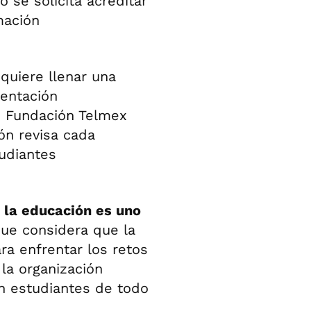
 se solicita acreditar
mación
quiere llenar una
mentación
e Fundación Telmex
ión revisa cada
udiantes
 la educación es uno
que considera que la
a enfrentar los retos
 la organización
n estudiantes de todo