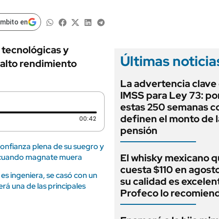
ámbito en
 tecnológicas y
Últimas noticia
 alto rendimiento
La advertencia clave
IMSS para Ley 73: po
estas 250 semanas c
definen el monto de l
Duración: 42 segundos
00:42
pensión
confianza plena de su suegro y
El whisky mexicano 
ar cuando magnate muera
cuesta $110 en agost
es ingeniera, se casó con un
su calidad es excelent
á una de las principales
Profeco lo recomien