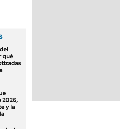
s
 del
r qué
otizadas
a
que
o 2026,
e y la
da