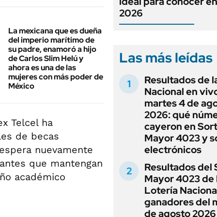
ideal para conocer e
2026
La mexicana que es dueña
del imperio marítimo de
su padre, enamoró a hijo
Las más leídas
de Carlos Slim Helú y
ahora es una de las
mujeres con más poder de
Resultados de l
México
Nacional en viv
martes 4 de ag
2026: qué núm
x Telcel ha
cayeron en Sor
iles de becas
Mayor 4023 y s
electrónicos
e espera nuevamente
diantes que mantengan
Resultados del 
eño académico
Mayor 4023 de 
Lotería Nacional
ganadores del 
de agosto 2026