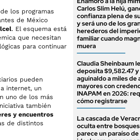
Enamoró a la hija mi
Carlos Slim Helú, gan
de los programas
confianza plena de s
antes de México
y será uno de los gra
lcel
. El esquema está
herederos del imperi
émica que necesitan
familiar cuando mag
muera
ógicas para continuar
Claudia Sheinbaum l
deposita $9,582.47 y
aguinaldo a miles de 
ciarios pueden
mayores con credenc
 internet, un
INAPAM en 2026: requ
en uno de los más
cómo registrarse
niciativa también
eres y encuentros
La cascada de Verac
s de distintos
oculta entre bosques
parece un paraíso de 