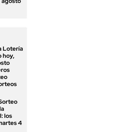
n agosto
a Lotería
o hoy,
osto
eros
teo
orteos
Sorteo
la
: los
martes 4