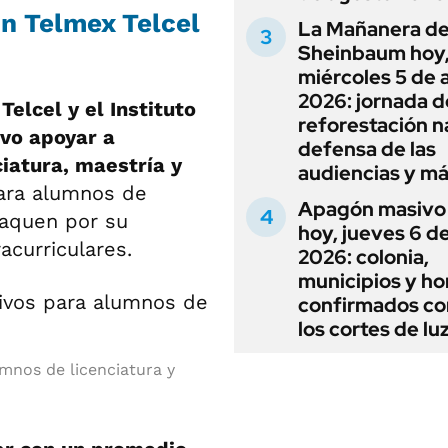
ón Telmex Telcel
La Mañanera de
Sheinbaum hoy
miércoles 5 de 
2026: jornada d
elcel y el Instituto
reforestación n
ivo apoyar a
defensa de las
iatura, maestría y
audiencias y m
para alumnos de
Apagón masivo
taquen por su
hoy, jueves 6 d
acurriculares.
2026: colonia,
municipios y ho
confirmados co
los cortes de lu
mnos de licenciatura y