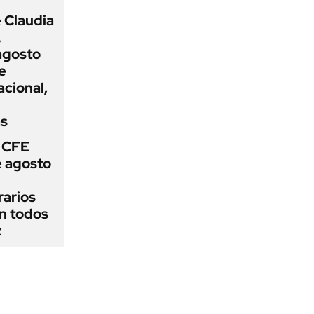
 Claudia
,
agosto
e
acional,
ás
 CFE
e agosto
rarios
n todos
z