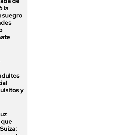
mada de
ó la
u suegro
ndes
o
nate
e
adultos
ial
isitos y
ruz
 que
Suiza: