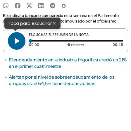
El sindicato bancario compareció esta semana en el Parlamento
durante la discusión del proyecto impulsado por el oficialismo.
×
Toca para escuchar
ESCUCHAR EL RESUMEN DE LA NOTA
Tiempo transcurrido: 0 segundos
Dura
00:00
00:45
El endeudamiento en la industria frigorífica creció un 21%
en el primer cuatrimestre
Alertan por el nivel de sobreendeudamiento de los
uruguayos: el 64,5% tiene deudas activas