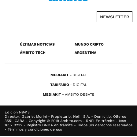
NEWSLETTER
ÚLTIMAS NOTICIAS
MUNDO CRIPTO
ÁMBITO TECH
ARGENTINA
MEDIAKIT
DIGITAL
TARIFARIO
DIGITAL
MEDIAKIT
AMBITO DEBATE
Edición N9413
Director: Gabriel Morini - Propietario: Nefir S.A. - Domicilio: Olleros
3551, CABA - Copyright © 2019 Ambito.com - RNPI En trámite - Issn
1852 9232 - Registro DNDA en trámite - Todos los derechos reservados
- Términos y condiciones de uso