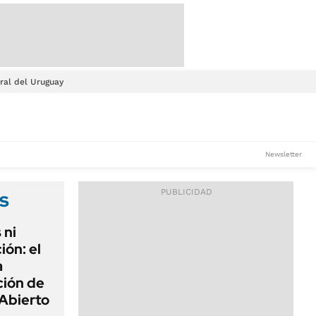
ral del Uruguay
Newsletter
s
 ni
ión: el
a
ción de
Abierto