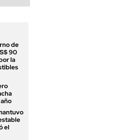
rno de
US$ 90
por la
tibles
ero
racha
 año
 mantuvo
estable
ó el