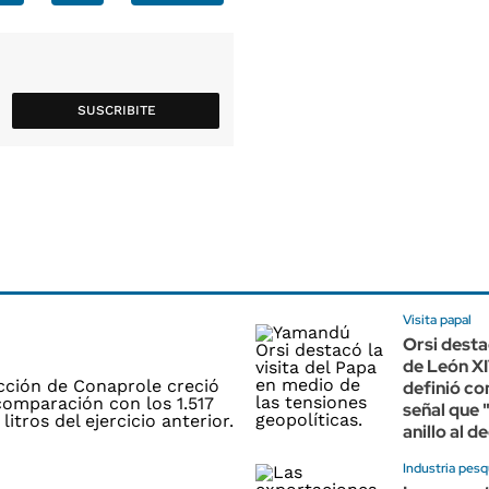
SUSCRIBITE
Visita papal
Orsi destac
de León XI
definió c
señal que 
anillo al d
Industria pes