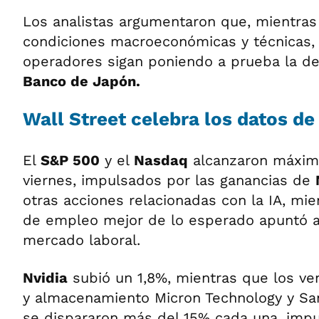
Los analistas argumentaron que, mientras
condiciones macroeconómicas y técnicas,
operadores sigan poniendo a prueba la de
Banco de Japón.
Wall Street celebra los datos d
El
S&P 500
y el
Nasdaq
alcanzaron máximo
viernes, impulsados por las ganancias de
otras acciones relacionadas con la IA, mi
de empleo mejor de lo esperado apuntó a l
mercado laboral.
Nvidia
subió un 1,8%, mientras que los v
y almacenamiento Micron Technology y San
se dispararon más del 15% cada una, impu