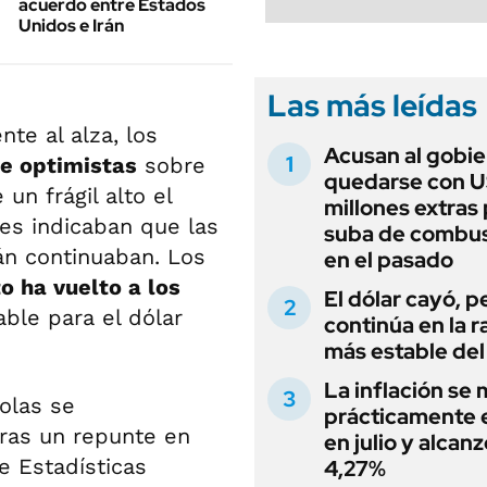
acuerdo entre Estados
Unidos e Irán
Las más leídas
te al alza, los
Acusan al gobie
e optimistas
sobre
quedarse con 
un frágil alto el
millones extras 
es indicaban que las
suba de combus
án continuaban. Los
en el pasado
o ha vuelto a los
El dólar cayó, p
able para el dólar
continúa en la 
más estable del
La inflación se
olas se
prácticamente 
ras un repunte en
en julio y alcanz
e Estadísticas
4,27%