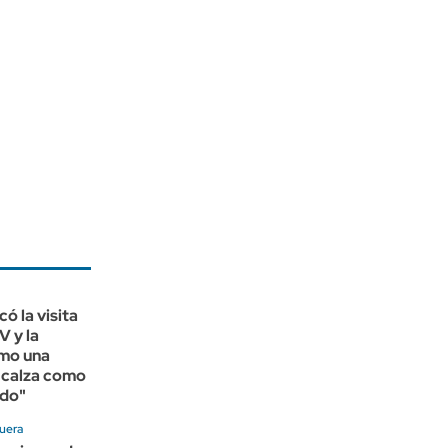
ó la visita
V y la
omo una
"calza como
edo"
quera