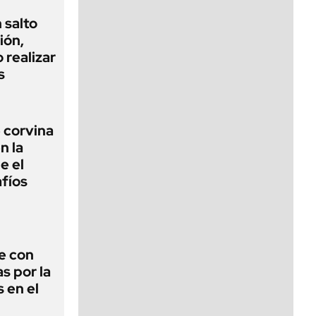
 salto
ión,
 realizar
s
 corvina
n la
e el
fíos
e con
s por la
 en el