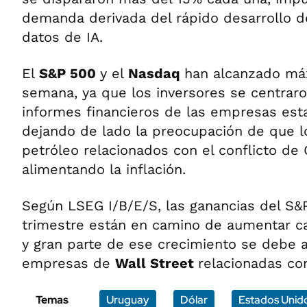
demanda derivada del rápido desarrollo d
datos de IA.
El
S&P 500
y el
Nasdaq
han alcanzado máx
semana, ya que los inversores se centraro
informes financieros de las empresas est
dejando de lado la preocupación de que lo
petróleo relacionados con el conflicto de
alimentando la inflación.
Según LSEG I/B/E/S, las ganancias del S&
trimestre están en camino de aumentar ca
y gran parte de ese crecimiento se debe 
empresas de
Wall Street
relacionadas con
Temas
Uruguay
Dólar
Estados Unid