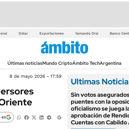
oral
Dólar
Exportaciones
Yamandú Orsi
Banco Cent
Últimas noticias
Mundo Cripto
Ámbito Tech
Argentina
8 de mayo 2026 - 17:59
Ultimas Noticia
nversores
Sin votos asegurados
 Oriente
puentes con la oposic
oficialismo se juega l
aprobación de Rendi
 en
Cuentas con Cabildo 