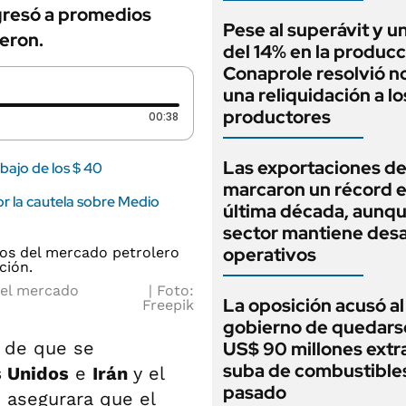
egresó a promedios
Pese al superávit y un
ieron.
del 14% en la producc
Conaprole resolvió no
una reliquidación a lo
productores
Duración: 38 segundos
00:38
Las exportaciones de
bajo de los $ 40
marcaron un récord e
por la cautela sobre Medio
última década, aunqu
sector mantiene desa
operativos
del mercado
Foto:
La oposición acusó al
Freepik
gobierno de quedars
 de que se
US$ 90 millones extra
suba de combustibles
 Unidos
e
Irán
y el
pasado
p
asegurara que el