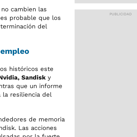
 no cambien las
 es probable que los
terminación del
e empleo
s históricos este
Nvidia, Sandisk
y
entras que un informe
a resiliencia del
endedores de memoria
disk. Las acciones
lsadas por la fuerte