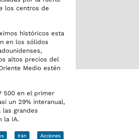
e los centros de
imos históricos esta
n en los sólidos
adounidenses,
s altos precios del
 Oriente Medio estén
P 500 en el primer
si un 29% interanual,
a las grandes
 la IA.
os
Irán
Acciones