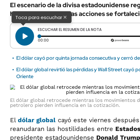
El escenario de la divisa estadounidense r
históricos, mientras las acciones se fortalec
×
Toca para escuchar
ESCUCHAR EL RESUMEN DE LA NOTA
Tiempo transcurrido: 0 segundos
00:00
El dólar cayó por quinta jornada consecutiva y cerró de
El dólar global revirtió las pérdidas y Wall Street cayó 
Oriente
El dólar global retrocede mientras los movimientos 
petrolero pierden influencia en la cotización.
El
dólar global
cayó este viernes después
reanudaran las hostilidades entre
Estados
presidente estadounidense
Donald Trum