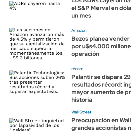
Los ADRs cayeron has
el S&P Merval en dól
un mes
Amazon
Bezos planea vender
por u$s4.000 millones
operación
récord
Palantir se dispara 2
resultados récord: in
mayor aumento de pr
historia
Wall Street
Preocupación en Wall 
grandes accionistas 