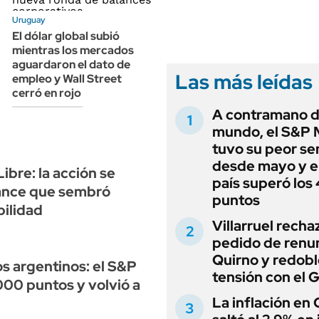
ANUARIO 2025
LIFESTYLE
Uruguay
EDICIÓN IMPRESA
AUTOS
El dólar global subió
mientras los mercados
aguardaron el dato de
Las más leídas
empleo y Wall Street
cerró en rojo
A contramano d
mundo, el S&P 
tuvo su peor s
desde mayo y el
bre: la acción se
país superó los
lance que sembró
puntos
bilidad
Villarruel recha
pedido de renu
Quirno y redobl
os argentinos: el S&P
tensión con el 
000 puntos y volvió a
La inflación en