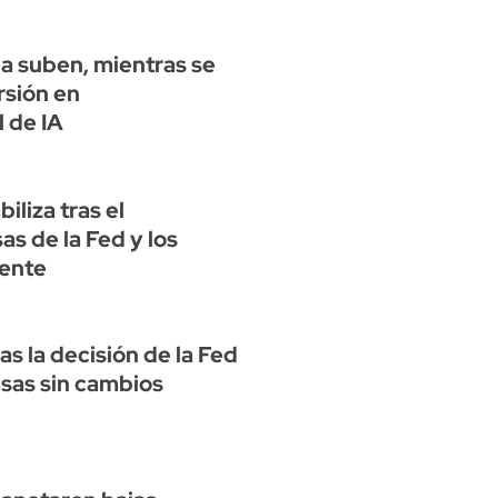
a suben, mientras se
rsión en
l de IA
biliza tras el
s de la Fed y los
iente
ras la decisión de la Fed
asas sin cambios