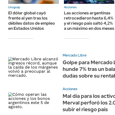
ÁMBITO DEBATE
Uruguay
Acciones
Municipios
MEDIAKIT AMBITO DEBATE
El dólar global cayó
Las acciones argentinas
URUGUAY
frente al yen tras los
retrocedieron hasta 6,4%
débiles datos de empleo
y el riesgo país saltó 4,2%
en Estados Unidos
a un máximo en dos meses
Mercado Libre
Golpe para Mercado Li
hunde 7% tras un ba
dudas sobre su renta
Acciones
Mal día para los activ
Merval perforó los 2.
subir el riesgo país