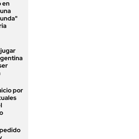
ó en
 una
funda"
ria
 jugar
rgentina
ser
n
uicio por
xuales
l
o
l pedido
y