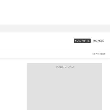
SUSCRIBITE
INGRESÁ
SUMATE A LA COMUNIDAD
Newsletter
DE ÁMBITO
LES
ACCESO FULL - $1.800/MES
ES
CORPORATIVO - CONSULTAR
Si tenés dudas comunicate
con nosotros a
IOS
suscripciones@ambito.com.ar
Llamanos al (54) 11 4556-
9147/48 o
al (54) 11 4449-3256 de lunes a