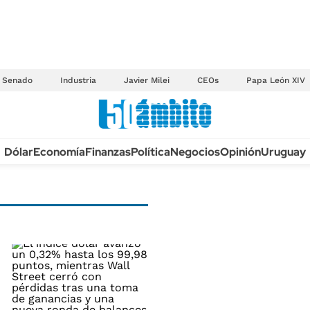
Senado
Industria
Javier Milei
CEOs
Papa León XIV
Anuario autos 2026
Dólar
Economía
Finanzas
Política
Negocios
Opinión
Uruguay
TECNOLOGÍA
NOVEDADES FISCA
MÉXICO
EDICTOS JUDICIAL
OPINIÓN
MULTAS
MUNDO
LICITACIONES
INFORMACIÓN GENERAL
CUADROS TARIFAR
ESPECTÁCULOS
RECALL
DEPORTES