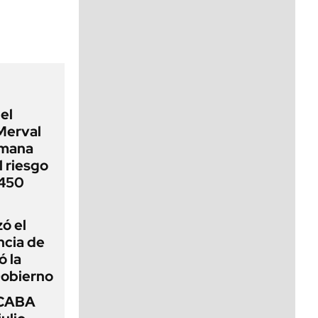
viernes de 10 a 18
el
Merval
emana
 riesgo
 450
zó el
ncia de
ó la
Gobierno
 CABA