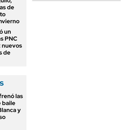
ulio,
as de
cto
nvierno
ó un
as PNC
: nuevos
s de
s
frenó las
 baile
Blanca y
so