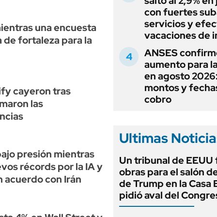
saltó al 2,9% en j
con fuertes sub
servicios y efe
mientras una encuesta
vacaciones de i
 de fortaleza para la
ANSES confirm
aumento para l
en agosto 2026
montos y fecha
ify cayeron tras
cobro
lmaron las
ncias
Ultimas Noticia
 bajo presión mientras
Un tribunal de EEUU 
vos récords por la IA y
obras para el salón de
n acuerdo con Irán
de Trump en la Casa 
pidió aval del Congre