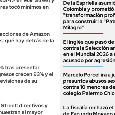
ta 4% en Wall Street y
De la Espriella asumi
ares tocó mínimos en
Colombia y prometió
"transformación pro
para construir la "Pat
Milagro"
 acciones de Amazon
: qué hay detrás de la
El inglés que pasó de
contra la Selección a
en el Mundial 2026 a 
acusado por agresió
9% tras presentar
gresos crecen 93% y el
Marcelo Porcel irá a j
evisiones de su
presuntos abusos se
contra 10 menores de
colegio Palermo Chic
Street: directivos y
La fiscalía rechazó e
muestran el mayor
de Facundo Moyano 