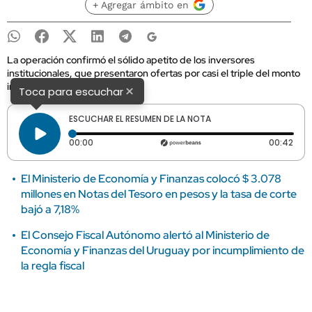
+ Agregar ámbito en
La operación confirmó el sólido apetito de los inversores
institucionales, que presentaron ofertas por casi el triple del monto
inicial.
×
Toca para escuchar
ESCUCHAR EL RESUMEN DE LA NOTA
Tiempo transcurrido: 0 segundos
Dura
00:00
00:42
El Ministerio de Economía y Finanzas colocó $ 3.078
millones en Notas del Tesoro en pesos y la tasa de corte
bajó a 7,18%
El Consejo Fiscal Autónomo alertó al Ministerio de
Economía y Finanzas del Uruguay por incumplimiento de
la regla fiscal