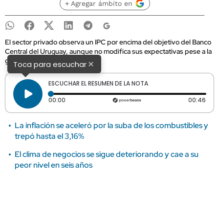
+ Agregar ámbito en
El sector privado observa un IPC por encima del objetivo del Banco
Central del Uruguay, aunque no modifica sus expectativas pese a la
guerra en Medio Oriente.
×
Toca para escuchar
ESCUCHAR EL RESUMEN DE LA NOTA
Tiempo transcurrido: 0 segundos
Dura
00:00
00:46
La inflación se aceleró por la suba de los combustibles y
trepó hasta el 3,16%
El clima de negocios se sigue deteriorando y cae a su
peor nivel en seis años