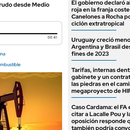
El gobierno declaró a
 crudo desde Medio
roja en la franja cost
Canelones a Rocha po
ciclón extratropical
Duración: 41 segundos
00:41
Uruguay creció meno
Argentina y Brasil d
fines de 2023
ina
ombustible
Tarifas, internas dent
gabinete y un contrat
las piedras en el cam
megaproyecto de HIF
Caso Cardama: el FA 
citar a Lacalle Pou y l
oposición responde 
también podría convo