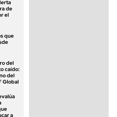
lerta
era de
r el
s que
esde
ro del
o caído:
ino del
 Global
evalúa
a
que
car a