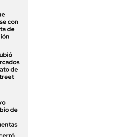
ue
se con
ota de
nión
subió
ercados
ato de
treet
vo
bio de
uentas
 cerró