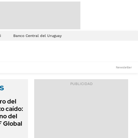
i
Banco Central del Uruguay
Newsletter
s
ro del
o caído:
ino del
 Global