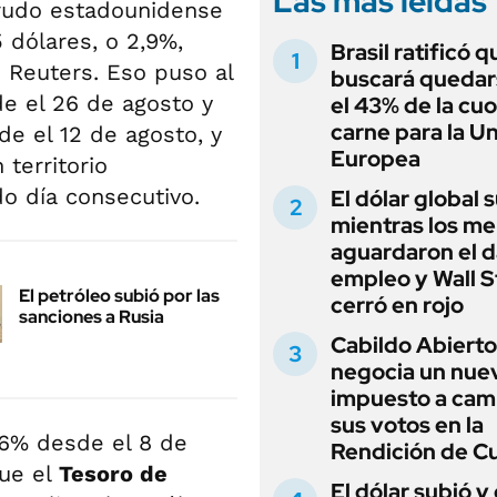
Las más leídas
 crudo estadounidense
5 dólares, o 2,9%,
Brasil ratificó q
ó Reuters. Eso puso al
buscará quedar
e el 26 de agosto y
el 43% de la cu
carne para la U
de el 12 de agosto, y
Europea
territorio
 día consecutivo.
El dólar global 
mientras los m
aguardaron el d
empleo y Wall S
El petróleo subió por las
cerró en rojo
sanciones a Rusia
Cabildo Abierto
negocia un nue
impuesto a cam
sus votos en la
6% desde el 8 de
Rendición de C
que el
Tesoro de
El dólar subió y