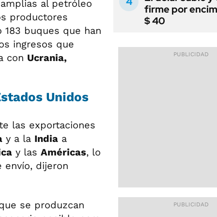
amplias al petróleo
firme por encim
os productores
$ 40
 183 buques que han
los ingresos que
ra con
Ucrania,
Estados Unidos
e las exportaciones
a
y a la
India
a
ica
y las
Américas
, lo
 envío, dijeron
 que se produzcan