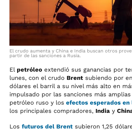
El crudo aumenta y China e India buscan otros prov
partir de las sanciones a Rusia.
El
petróleo
extendió sus ganancias por te
lunes, con el crudo
Brent
subiendo por en
dólares el barril a su nivel más alto en m
impulsado por las sanciones más amplias
petróleo ruso y los
efectos esperados en 
los principales compradores,
India
y
Chin
Los
futuros del
Brent
subieron 1,25 dólare