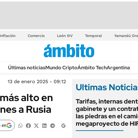
Inflación
Comercio
León XIV
Temporal
Yamandú Ors
Últimas noticias
Mundo Cripto
Ámbito Tech
Argentina
13 de enero 2025 - 09:12
Ultimas Noticia
 más alto en
Tarifas, internas dent
nes a Rusia
gabinete y un contrat
las piedras en el cam
megaproyecto de HIF
 en