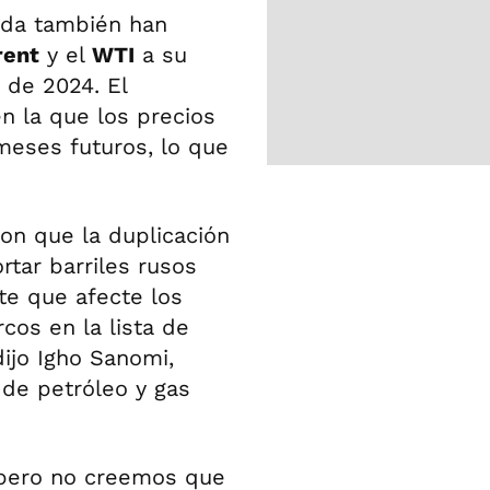
ada también han
rent
y el
WTI
a su
 de 2024. El
n la que los precios
meses futuros, lo que
ron que la duplicación
rtar barriles rusos
te que afecte los
cos en la lista de
dijo Igho Sanomi,
de petróleo y gas
, pero no creemos que