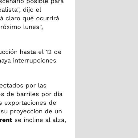
scenario posible para
lista", dijo el
á claro qué ocurrirá
róximo lunes",
cción hasta el 12 de
haya interrupciones
ectados por las
s de barriles por día
as exportaciones de
su proyección de un
rent
se incline al alza,