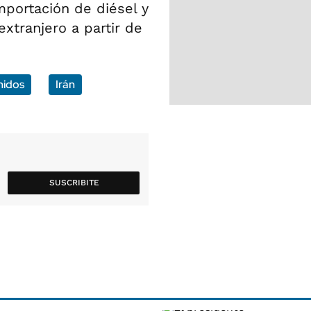
mportación de diésel y
xtranjero a partir de
nidos
Irán
SUSCRIBITE