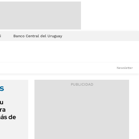
i
Banco Central del Uruguay
Newsletter
s
su
ra
ás de