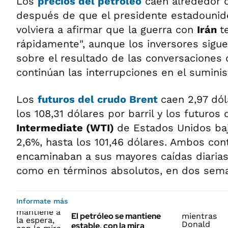
Los
precios del petróleo
caen alrededor d
después de que el presidente estadouni
volviera a afirmar que la guerra con
Irán
t
rápidamente", aunque los inversores sigu
sobre el resultado de las conversaciones 
continúan las interrupciones en el suminis
Los
futuros del crudo
Brent
caen 2,97 dól
los 108,31 dólares por barril y los futuros 
Intermediate (WTI)
de Estados Unidos baj
2,6%, hasta los 101,46 dólares. Ambos con
encaminaban a sus mayores caídas diarias
como en términos absolutos, en dos sem
Informate más
El petróleo se mantiene
estable, con la mira