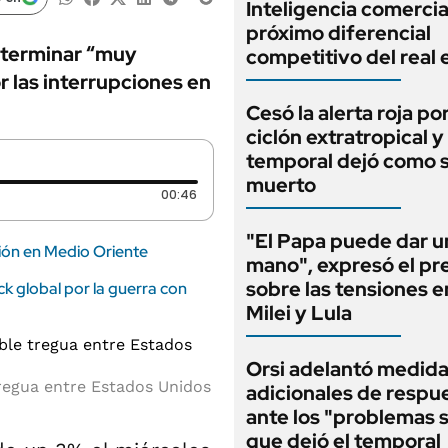
Inteligencia comercial
próximo diferencial
 terminar “muy
competitivo del real 
r las interrupciones en
Cesó la alerta roja por
ciclón extratropical y 
temporal dejó como 
muerto
Duración: 46 segundos
00:46
"El Papa puede dar u
ción en Medio Oriente
mano", expresó el pr
sobre las tensiones e
ck global por la guerra con
Milei y Lula
Orsi adelantó medid
tregua entre Estados Unidos
adicionales de respu
ante los "problemas s
que dejó el temporal