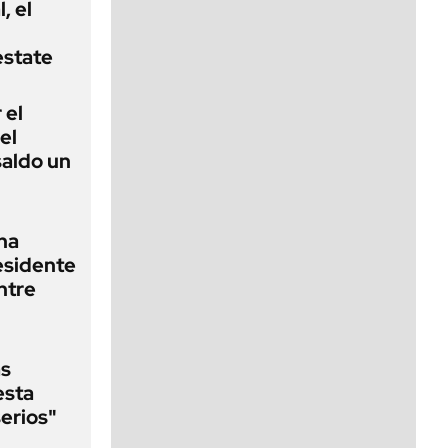
, el
estate
 el
el
saldo un
na
esidente
ntre
as
esta
erios"