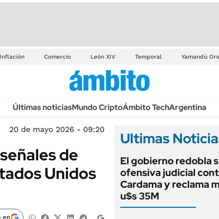
Inflación
Comercio
León XIV
Temporal
Yamandú Ors
Últimas noticias
Mundo Cripto
Ámbito Tech
Argentina
20 de mayo 2026 - 09:20
Ultimas Noticia
 señales de
El gobierno redobla 
stados Unidos
ofensiva judicial cont
Cardama y reclama m
u$s 35M
 en