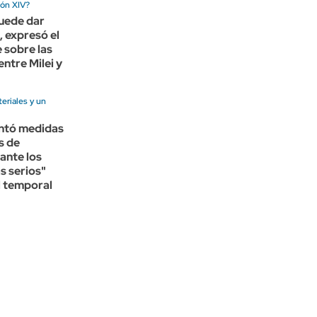
eón XIV?
uede dar
 expresó el
 sobre las
entre Milei y
eriales y un
antó medidas
s de
ante los
s serios"
l temporal