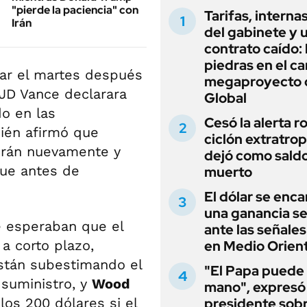
"pierde la paciencia" con
Tarifas, interna
Irán
del gabinete y 
contrato caído: 
piedras en el c
lar el martes después
megaproyecto 
JD Vance declarara
Global
o en las
Cesó la alerta ro
ién afirmó que
ciclón extratrop
 Irán nuevamente y
dejó como sald
que antes de
muerto
El dólar se enc
una ganancia s
e esperaban que el
ante las señale
 a corto plazo,
en Medio Orien
stán subestimando el
"El Papa puede
 suministro, y
Wood
mano", expresó 
los 200 dólares si el
presidente sobr