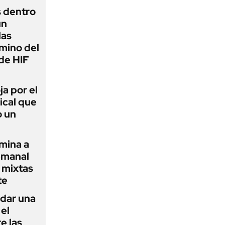
s dentro
un
las
amino del
de HIF
ja por el
ical que
o un
amina a
emanal
s mixtas
te
 dar una
el
e las