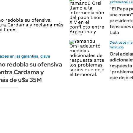
¿Interviene L
"El Papa p
una mano",
presidente
tensiones 
Lula
Destrozos mat
fallecido
Orsi adel
ades en las garantías, clave
adicionale
no redobla su ofensiva
respuesta 
contra Cardama y
"problema
que dejó e
más de u$s 35M