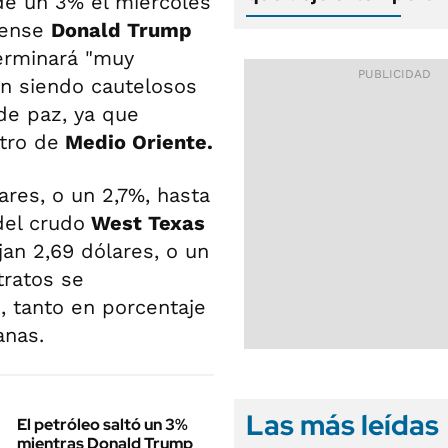
e un 3% el miércoles
dense
Donald Trump
erminará "muy
en siendo cautelosos
de paz, ya que
tro de
Medio Oriente.
ares, o un 2,7%, hasta
del crudo
West Texas
an 2,69 dólares, o un
tratos se
, tanto en porcentaje
anas.
Las más leídas
El petróleo saltó un 3%
mientras Donald Trump