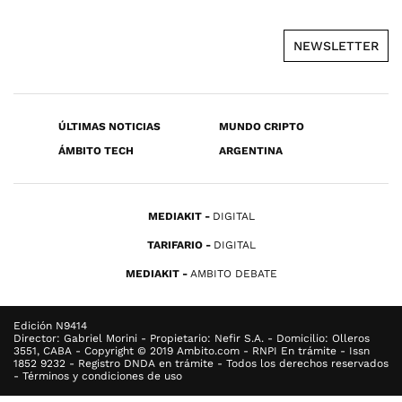
NEWSLETTER
ÚLTIMAS NOTICIAS
MUNDO CRIPTO
ÁMBITO TECH
ARGENTINA
MEDIAKIT
DIGITAL
TARIFARIO
DIGITAL
MEDIAKIT
AMBITO DEBATE
Edición N9414
Director: Gabriel Morini - Propietario: Nefir S.A. - Domicilio: Olleros
3551, CABA - Copyright © 2019 Ambito.com - RNPI En trámite - Issn
1852 9232 - Registro DNDA en trámite - Todos los derechos reservados
- Términos y condiciones de uso