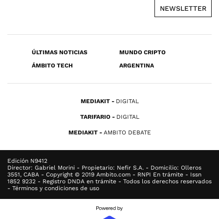
NEWSLETTER
ÚLTIMAS NOTICIAS
MUNDO CRIPTO
ÁMBITO TECH
ARGENTINA
MEDIAKIT
DIGITAL
TARIFARIO
DIGITAL
MEDIAKIT
AMBITO DEBATE
Edición N9412
Director: Gabriel Morini - Propietario: Nefir S.A. - Domicilio: Olleros
3551, CABA - Copyright © 2019 Ambito.com - RNPI En trámite - Issn
1852 9232 - Registro DNDA en trámite - Todos los derechos reservados
- Términos y condiciones de uso