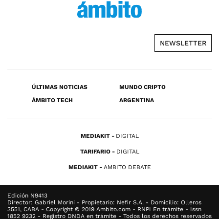
NEWSLETTER
ÚLTIMAS NOTICIAS
MUNDO CRIPTO
ÁMBITO TECH
ARGENTINA
MEDIAKIT
DIGITAL
TARIFARIO
DIGITAL
MEDIAKIT
AMBITO DEBATE
Edición N9413
Director: Gabriel Morini - Propietario: Nefir S.A. - Domicilio: Olleros
3551, CABA - Copyright © 2019 Ambito.com - RNPI En trámite - Issn
1852 9232 - Registro DNDA en trámite - Todos los derechos reservados