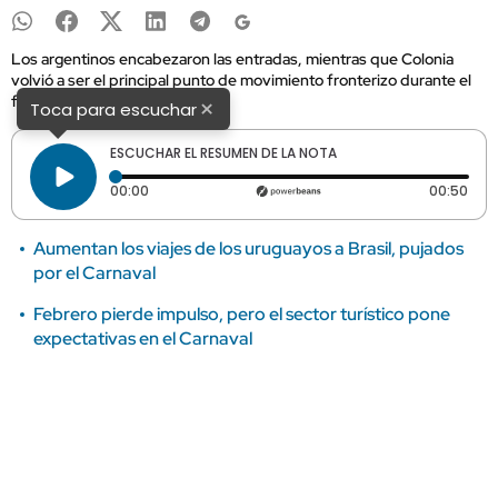
Los argentinos encabezaron las entradas, mientras que Colonia
volvió a ser el principal punto de movimiento fronterizo durante el
feriado.
×
Toca para escuchar
ESCUCHAR EL RESUMEN DE LA NOTA
Tiempo transcurrido: 0 segundos
Dura
00:00
00:50
Aumentan los viajes de los uruguayos a Brasil, pujados
por el Carnaval
Febrero pierde impulso, pero el sector turístico pone
expectativas en el Carnaval