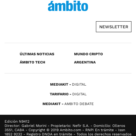
NEWSLETTER
ÚLTIMAS NOTICIAS
MUNDO CRIPTO
ÁMBITO TECH
ARGENTINA
MEDIAKIT
DIGITAL
TARIFARIO
DIGITAL
MEDIAKIT
AMBITO DEBATE
Edición N9412
Director: Gabriel Morini - Propietario: Nefir S.A. - Domicilio: Olleros
3551, CABA - Copyright © 2019 Ambito.com - RNPI En trámite - Issn
1852 9232 - Registro DNDA en trámite - Todos los derechos reservados