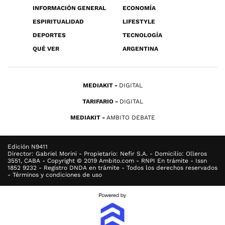
INFORMACIÓN GENERAL
ECONOMÍA
ESPIRITUALIDAD
LIFESTYLE
DEPORTES
TECNOLOGÍA
QUÉ VER
ARGENTINA
MEDIAKIT
DIGITAL
TARIFARIO
DIGITAL
MEDIAKIT
AMBITO DEBATE
Edición N9411
Director: Gabriel Morini - Propietario: Nefir S.A. - Domicilio: Olleros
3551, CABA - Copyright © 2019 Ambito.com - RNPI En trámite - Issn
1852 9232 - Registro DNDA en trámite - Todos los derechos reservados
- Términos y condiciones de uso