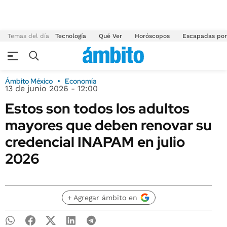
Temas del día
Tecnología
Qué Ver
Horóscopos
Escapadas por
Ámbito México
Economía
13 de junio 2026 - 12:00
Estos son todos los adultos
mayores que deben renovar su
credencial INAPAM en julio
2026
+ Agregar ámbito en