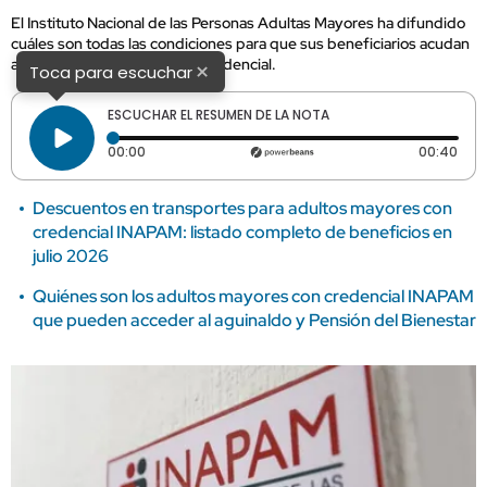
El Instituto Nacional de las Personas Adultas Mayores ha difundido
cuáles son todas las condiciones para que sus beneficiarios acudan
a un módulo y actualicen su credencial.
×
Toca para escuchar
ESCUCHAR EL RESUMEN DE LA NOTA
Tiempo transcurrido: 0 segundos
Dura
00:00
00:40
Descuentos en transportes para adultos mayores con
credencial INAPAM: listado completo de beneficios en
julio 2026
Quiénes son los adultos mayores con credencial INAPAM
que pueden acceder al aguinaldo y Pensión del Bienestar